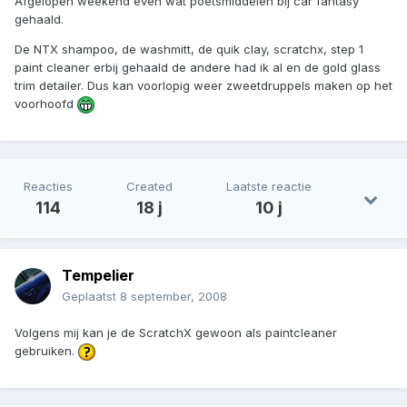
Afgelopen weekend even wat poetsmiddelen bij car fantasy
gehaald.
De NTX shampoo, de washmitt, de quik clay, scratchx, step 1
paint cleaner erbij gehaald de andere had ik al en de gold glass
trim detailer. Dus kan voorlopig weer zweetdruppels maken op het
voorhoofd
Reacties
Created
Laatste reactie
114
18 j
10 j
Tempelier
Geplaatst
8 september, 2008
Volgens mij kan je de ScratchX gewoon als paintcleaner
gebruiken.