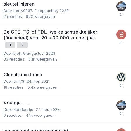
sleutel inleren
Door
berry0367
,
3 september, 2023
2
reacties
972
weergaven
De GTE, TSI of TDI... welke aantrekkelijker
(financieel) voor 20 a 30.000 km per jaar
1
2
Door
bjeli
,
9 augustus, 2023
33
reacties
8,1k
weergaven
Climatronic touch
Door
Jim78
,
24 mei, 2021
18
reacties
5,4k
weergaven
Vraagje.......
Door
Xandoortje
,
27 mei, 2023
9
reacties
4,1k
weergaven
we connect en we connect id