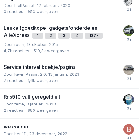
Door
PietPassat
,
12 februari, 2023
0
reacties
953
weergaven
Leuke (goedkope) gadgets/onderdelen
AlieXpress
1
2
3
4
187
Door
roelh
,
18 oktober, 2015
4,7k
reacties
519,8k
weergaven
Service interval boekje/pagina
Door
Kevin Passat 2.0
,
13 januari, 2023
7
reacties
1,6k
weergaven
Rns510 valt geregeld uit
Door
ferre
,
3 januari, 2023
2
reacties
880
weergaven
we connect
Door
bert111
,
23 december, 2022