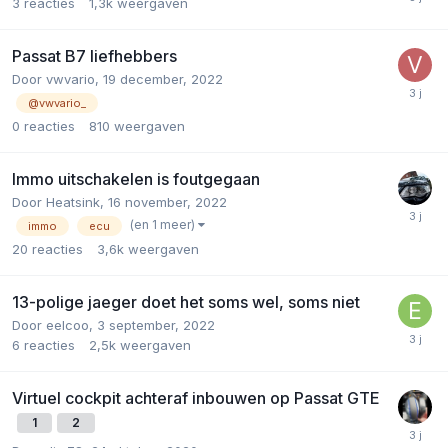
3
reacties
1,3k
weergaven
Passat B7 liefhebbers
Door
vwvario
,
19 december, 2022
@vwvario_
0
reacties
810
weergaven
Immo uitschakelen is foutgegaan
Door
Heatsink
,
16 november, 2022
(en 1 meer)
immo
ecu
20
reacties
3,6k
weergaven
13-polige jaeger doet het soms wel, soms niet
Door
eelcoo
,
3 september, 2022
6
reacties
2,5k
weergaven
Virtuel cockpit achteraf inbouwen op Passat GTE
1
2