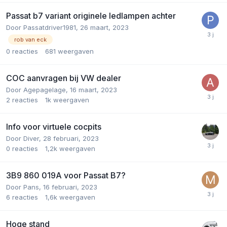
Passat b7 variant originele ledlampen achter
Door
Passatdriver1981
,
26 maart, 2023
rob van eck
0
reacties
681
weergaven
COC aanvragen bij VW dealer
Door
Agepagelage
,
16 maart, 2023
2
reacties
1k
weergaven
Info voor virtuele cocpits
Door
Diver
,
28 februari, 2023
0
reacties
1,2k
weergaven
3B9 860 019A voor Passat B7?
Door
Pans
,
16 februari, 2023
6
reacties
1,6k
weergaven
Hoge stand