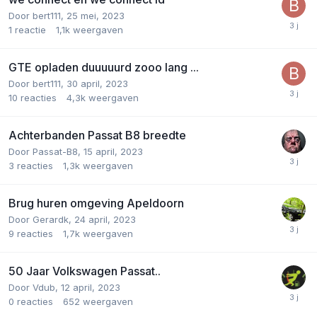
Door
bert111
,
25 mei, 2023
1
reactie
1,1k
weergaven
GTE opladen duuuuurd zooo lang ...
Door
bert111
,
30 april, 2023
10
reacties
4,3k
weergaven
Achterbanden Passat B8 breedte
Door
Passat-B8
,
15 april, 2023
3
reacties
1,3k
weergaven
Brug huren omgeving Apeldoorn
Door
Gerardk
,
24 april, 2023
9
reacties
1,7k
weergaven
50 Jaar Volkswagen Passat..
Door
Vdub
,
12 april, 2023
0
reacties
652
weergaven