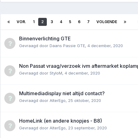
VOR.
1
2
3
4
5
6
7
VOLGENDE
Binnenverlichting GTE
Gevraagd door
Daans Passie GTE
,
4 december, 2020
Non Passat vraag/verzoek ivm aftermarket koplamp
Gevraagd door
StyloM
,
4 december, 2020
Multimediadisplay niet altijd contact?
Gevraagd door
AlterEgo
,
25 oktober, 2020
HomeLink (en andere knopjes - B8)
Gevraagd door
AlterEgo
,
23 september, 2020