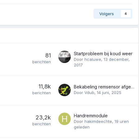
Volgers
4
Startprobleem bij koud weer
81
Door
hcaluwe
,
13 december,
berichten
2017
11,8k
Bekabeling remsensor afgebroken in mantelkabel..
Door
Vdub
,
14 juni, 2025
berichten
Handremmodule
23,2k
Door
hakimdeechte
,
19 uren
berichten
geleden