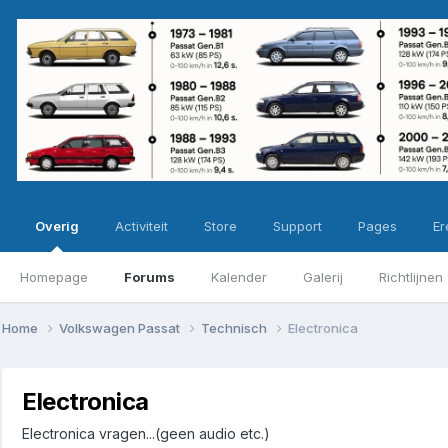
Overig
Activiteit
Store
Support
Pages
Ere
Homepage
Forums
Kalender
Galerij
Richtlijnen
Home
Volkswagen Passat
Technisch
Electronica
Electronica
Electronica vragen...(geen audio etc.)