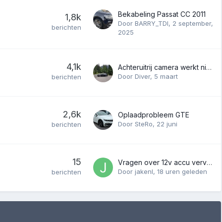
Bekabeling Passat CC 2011
1,8k
Door
BARRY_TDI
,
2 september,
berichten
2025
4,1k
Achteruitrij camera werkt niet meer
Door
Diver
,
5 maart
berichten
2,6k
Oplaadprobleem GTE
Door
SteRo
,
22 juni
berichten
15
Vragen over 12v accu vervangen GTE
Door
jakenl
,
18 uren geleden
berichten