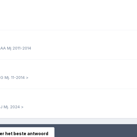
3AA Mj 2011-2014
G Mj. 11-2014 >
J Mj. 2024 >
er het beste antwoord