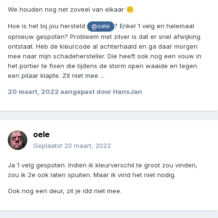
We houden nog net zoveel van elkaar
🙃
Hoe is het bij jou hersteld
? Enkel 1 velg en helemaal
@oele
opnieuw gespoten? Probleem met zilver is dat er snel afwijking
ontstaat. Heb de kleurcode al achterhaald en ga daar morgen
mee naar mijn schadehersteller. Die heeft ook nog een vouw in
het portier te fixen die tijdens de storm open waaide en tegen
een pilaar klapte. Zit niet mee ...
20 maart, 2022
aangepast door HansJan
oele
Geplaatst
20 maart, 2022
Ja 1 velg gespoten. Indien ik kleurverschil te groot zou vinden,
zou ik 2e ook laten spuiten. Maar ik vind het niet nodig.
Ook nog een deur, zit je idd niet mee.