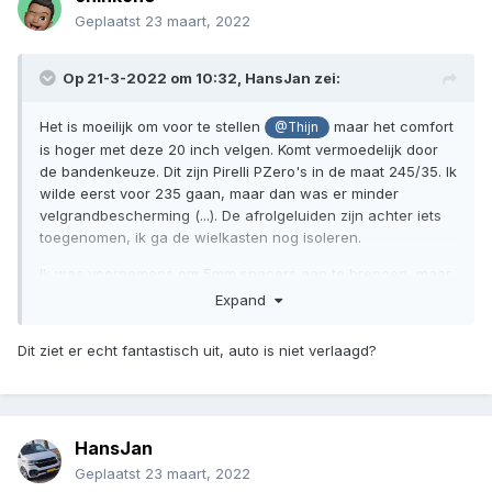
Geplaatst
23 maart, 2022
Op 21-3-2022 om 10:32,
HansJan
zei:
Het is moeilijk om voor te stellen
maar het comfort
@Thijn
is hoger met deze 20 inch velgen. Komt vermoedelijk door
de bandenkeuze. Dit zijn Pirelli PZero's in de maat 245/35. Ik
wilde eerst voor 235 gaan, maar dan was er minder
velgrandbescherming (...). De afrolgeluiden zijn achter iets
toegenomen, ik ga de wielkasten nog isoleren.
Ik was voornemens om 5mm spacers aan te brengen, maar
dat is echt niet nodig. Met 8.5J is de wielkastvulling optimaal
Expand
en nog geen last gehad van aanlopen. Dus ik ben er happy
mee.
Dit ziet er echt fantastisch uit, auto is niet verlaagd?
Dank voor de complimenten mannen!
😁
HansJan
Geplaatst
23 maart, 2022