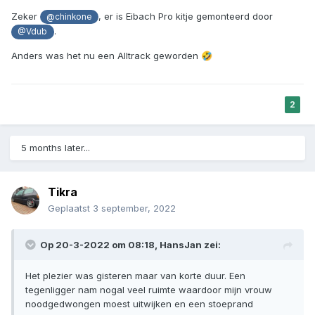
Zeker
, er is Eibach Pro kitje gemonteerd door
@chinkone
.
@Vdub
Anders was het nu een Alltrack geworden
🤣
2
5 months later...
Tikra
Geplaatst
3 september, 2022
Op 20-3-2022 om 08:18,
HansJan
zei:
Het plezier was gisteren maar van korte duur. Een
tegenligger nam nogal veel ruimte waardoor mijn vrouw
noodgedwongen moest uitwijken en een stoeprand