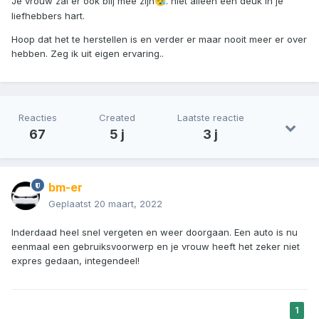
Je vrouw zal er ook blij mee zijn
. niet alleen een deuk in je
😪
liefhebbers hart.
Hoop dat het te herstellen is en verder er maar nooit meer er over
hebben. Zeg ik uit eigen ervaring..
Reacties
Created
Laatste reactie
67
5 j
3 j
bm-er
Geplaatst
20 maart, 2022
Inderdaad heel snel vergeten en weer doorgaan. Een auto is nu
eenmaal een gebruiksvoorwerp en je vrouw heeft het zeker niet
expres gedaan, integendeel!
1