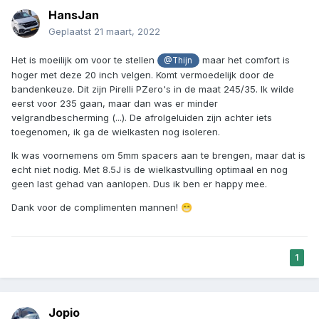
HansJan
Geplaatst
21 maart, 2022
Het is moeilijk om voor te stellen
maar het comfort is
@Thijn
hoger met deze 20 inch velgen. Komt vermoedelijk door de
bandenkeuze. Dit zijn Pirelli PZero's in de maat 245/35. Ik wilde
eerst voor 235 gaan, maar dan was er minder
velgrandbescherming (...). De afrolgeluiden zijn achter iets
toegenomen, ik ga de wielkasten nog isoleren.
Ik was voornemens om 5mm spacers aan te brengen, maar dat is
echt niet nodig. Met 8.5J is de wielkastvulling optimaal en nog
geen last gehad van aanlopen. Dus ik ben er happy mee.
Dank voor de complimenten mannen!
😁
1
Jopio