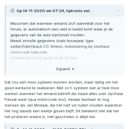
Op 14-11-2020 om 07:26,
tiptronic
zei:
Misschien dat wanneer iemand zich aanmeldt voor het
forum, er automatisch een veld in beeld komt waar je de
gegevens van de auto kan/moet invullen.
Meest zinvolle gegevens zoals bouwjaar, type
sedan/hatchback CC Arteon, motorisering bij voorkeur
motorcode bakcode.
Scheelt een hoop gegis in de 1e fase.
Expand
Verstuurd vanaf mijn SM-A920F met Tapatalk
Dat zou een mooi systeem kunnen worden, maar lastig om het
goed werkend te realiseren. Met zo'n systeem kan je heel mooi
werken wanneer het iemand betreft die haast alles over zijn/haar
Passat weet (qua motorcode enz). Helaas bestaan er nog
mensen als Jan Modaal, die het half vol zullen invullen waardoor
het nog steeds een beetje gissen blijft. Dit betekent niet dat het
het proberen waard is, niet geschoten is altijd mis.