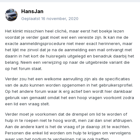
HansJan
Geplaatst
16 november, 2020
Het klinkt misschien heel cliché, maar eerst het boekje lezen
voordat je verder gaat moet wel een vereiste zijn. Ik kan me de
exacte aanmeldingsprocedure niet meer exact herinneren, maar
het lijkt me zinvol dat je na de aanmelding een mail ontvangt met
daarin in het kort de huisregels uitgelegd en benadruk daarbij het
belang. Neem een verwijzing op naar de uitgebreide variant die
op het forum staat.
Verder zou het een welkome aanvulling zijn als de specificaties
van de auto kunnen worden opgenomen in het gebruikersprofiel.
Op het andere forum waar ik erg actief ben wordt hier dankbaar
gebruik van gemaakt omdat het een hoop vragen voorkomt zodra
een lid een vraag stelt.
Verder moet je voorkomen dat de drempel om lid te worden of
hulp in te roepen niet te hoog wordt, men zal dan snel afdruipen.
Aan de andere kant is het de vraag of je daarop zit te wachten.
Personen die enkel lid worden om hulp te krijgen om vervolgens
weer van het podium te verdwijnen zal je ook treffen.