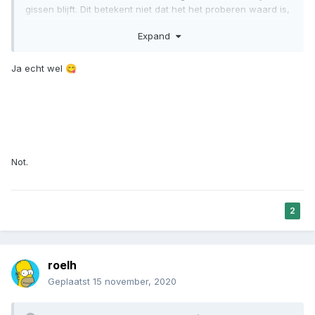
gissen blijft. Dit betekent niet dat het het proberen waard is,
niet geschoten is altijd mis.
Expand
Wees eerlijk. Heb jij destijds, toen je voor het eerst op het
forum kwam dat gedaan? Ik zal eerlijk toegeven dat ik dat
Ja echt wel
😋
niet heb gedaan.
Men is eenmaal lui of heeft weinig behoefte aan het lezen
van regels. Als je diegene een beetje "forceert", dan wilt ie
dat ineens wel doen.
Not.
2
roelh
Geplaatst
15 november, 2020