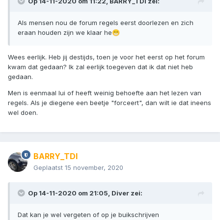
Op 14-11-2020 om 11:22,
BARRY_TDI
zei:
Als mensen nou de forum regels eerst doorlezen en zich
eraan houden zijn we klaar he
😁
Wees eerlijk. Heb jij destijds, toen je voor het eerst op het forum
kwam dat gedaan? Ik zal eerlijk toegeven dat ik dat niet heb
gedaan.
Men is eenmaal lui of heeft weinig behoefte aan het lezen van
regels. Als je diegene een beetje "forceert", dan wilt ie dat ineens
wel doen.
BARRY_TDI
Geplaatst
15 november, 2020
Op 14-11-2020 om 21:05,
Diver
zei:
Dat kan je wel vergeten of op je buikschrijven