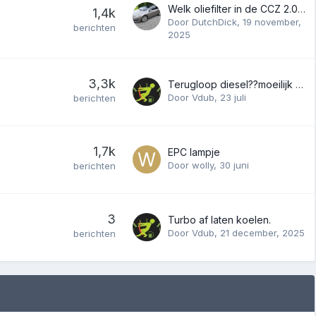
Welk oliefilter in de CCZ 2.0 TSI uit 2011
1,4k
Door
DutchDick
,
19 november,
berichten
2025
3,3k
Terugloop diesel??moeilijk aanslaan
Door
Vdub
,
23 juli
berichten
1,7k
EPC lampje
Door
wolly
,
30 juni
berichten
3
Turbo af laten koelen.
Door
Vdub
,
21 december, 2025
berichten