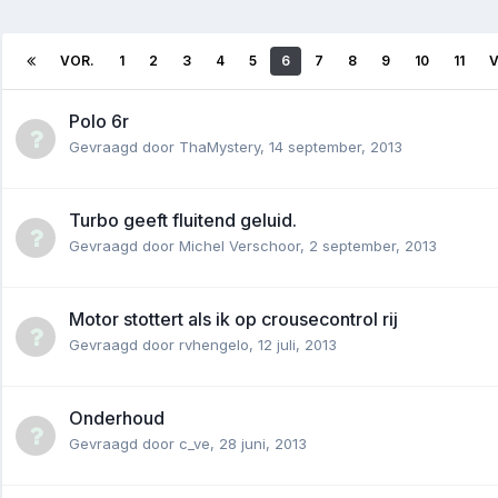
VOR.
1
2
3
4
5
6
7
8
9
10
11
Polo 6r
Gevraagd door
ThaMystery
,
14 september, 2013
Turbo geeft fluitend geluid.
Gevraagd door
Michel Verschoor
,
2 september, 2013
Motor stottert als ik op crousecontrol rij
Gevraagd door
rvhengelo
,
12 juli, 2013
Onderhoud
Gevraagd door
c_ve
,
28 juni, 2013