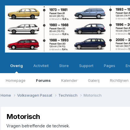
Overig
Activiteit
Store
Support
Pages
Ere
Homepage
Forums
Kalender
Galerij
Richtlijnen
Home
Volkswagen Passat
Technisch
Motorisch
Motorisch
Vragen betreffende de techniek.