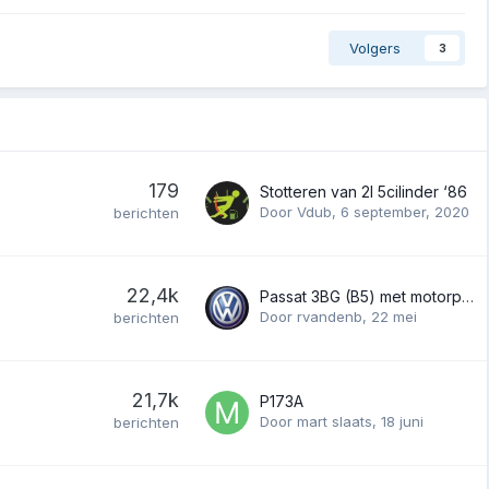
Volgers
3
179
Stotteren van 2l 5cilinder ‘86
Door
Vdub
,
6 september, 2020
berichten
22,4k
Passat 3BG (B5) met motorprobleem
Door
rvandenb
,
22 mei
berichten
21,7k
P173A
Door
mart slaats
,
18 juni
berichten