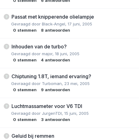
0
stemmen
6
antwoorden
Passat met knipperende olielampje
Gevraagd door
Black-Angel
,
17 juni, 2005
0
stemmen
8
antwoorden
Inhouden van de turbo?
Gevraagd door
major
,
18 juni, 2005
0
stemmen
4
antwoorden
Chiptuning 1.8T, iemand ervaring?
Gevraagd door
Turboman
,
23 mei, 2005
0
stemmen
9
antwoorden
Luchtmassameter voor V6 TDI
Gevraagd door
JurgenTDI
,
15 juni, 2005
0
stemmen
3
antwoorden
Geluid bij remmen