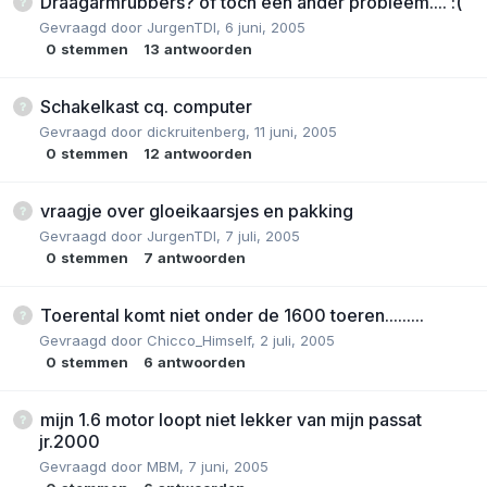
Draagarmrubbers? of toch een ander probleem.... :(
Gevraagd door
JurgenTDI
,
6 juni, 2005
0
stemmen
13
antwoorden
Schakelkast cq. computer
Gevraagd door
dickruitenberg
,
11 juni, 2005
0
stemmen
12
antwoorden
vraagje over gloeikaarsjes en pakking
Gevraagd door
JurgenTDI
,
7 juli, 2005
0
stemmen
7
antwoorden
Toerental komt niet onder de 1600 toeren.........
Gevraagd door
Chicco_Himself
,
2 juli, 2005
0
stemmen
6
antwoorden
mijn 1.6 motor loopt niet lekker van mijn passat
jr.2000
Gevraagd door
MBM
,
7 juni, 2005