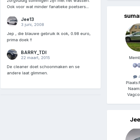
zorgvuldig sommigen zijn met het wassen.
Ook voor wat minder fanatieke poetsers...
sumar
Jee13
3 juni, 2008
Jep , die blauwe gebruik ik ook, 0.98 euro,
prima doek !!
BARRY_TDI
Memb
22 maart, 2015
De cleaner doet schoonmaken en se
andere laat glimmen.
4
Plaats:
Naam
Vagco
Jee