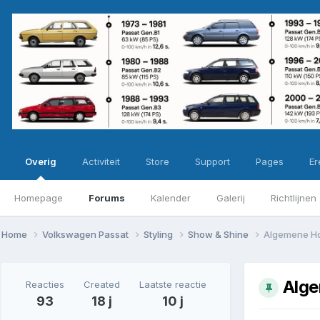
Overig
Activiteit
Store
Support
Pages
Ere
Homepage
Forums
Kalender
Galerij
Richtlijnen
Home
Volkswagen Passat
Styling
Show & Shine
Algemene H
Alge
Reacties
Created
Laatste reactie
93
18 j
10 j