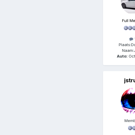
Full M
Plaats:
D
Naam:
Auto:
Oct
jstr
Memb