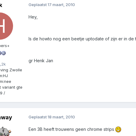
k
Geplaatst
17 maart, 2010
Hey,
Is de howto nog een beetje uptodate of zijn er in d
ers+
gr Henk Jan
,2k
ving Zwolle
m:
HJ
m:
nee
 variant gte
9 /
away
Geplaatst
18 maart, 2010
Een 3B heeft trouwens geen chrome strips