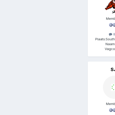
Memb
8
Plaats:
South
Naam
Vagco
S
Memb