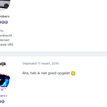
embers
11k
ordrecht
Jeroen
avia VRS
uijk
Geplaatst
17 maart, 2010
Aha, heb ik niet goed opgelet
ers+