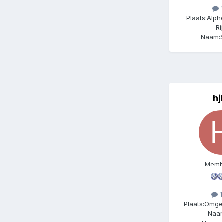
1
Plaats:
Alph
Ri
Naam:
hj
Memb
1
Plaats:
Omge
Naa