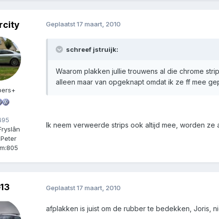
city
Geplaatst
17 maart, 2010
schreef jstruijk:
Waarom plakken jullie trouwens al die chrome strips 
alleen maar van opgeknapt omdat ik ze ff mee gep
ers+
95
Ik neem verweerde strips ook altijd mee, worden ze
Fryslân
:
Peter
m:
805
13
Geplaatst
17 maart, 2010
afplakken is juist om de rubber te bedekken, Joris,