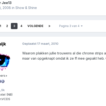
r
Jee13
ni, 2008
in
Show & Shine
1
2
3
4
VOLGENDE
Pagina 3 van 4
uijk
Geplaatst
17 maart, 2010
Waarom plakken jullie trouwens al die chrome strips af 
maar van opgeknapt omdat ik ze ff mee gepakt heb. O
ers+
,9k
xtel (NB)
:
VCDS