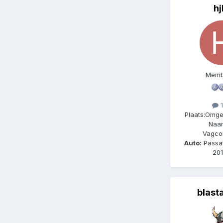
hj
Memb
1
Plaats:
Omge
Naa
Vagco
Auto:
Passat
201
blast