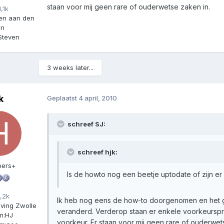
staan voor mij geen rare of ouderwetse zaken in.
,1k
en aan den
jn
Steven
3 weeks later...
k
Geplaatst
4 april, 2010
schreef SJ:
schreef hjk:
ers+
Is de howto nog een beetje uptodate of zijn e
,2k
Ik heb nog eens de how-to doorgenomen en het ga
ving Zwolle
veranderd. Verderop staan er enkele voorkeurspr
m:
HJ
voorkeur. Er staan voor mij geen rare of ouderwet