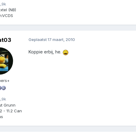
,9k
xtel (NB)
:
VCDS
at03
Geplaatst
17 maart, 2010
Koppie erbij, he.
ers+
,9k
ut Grunn
.2 - 11.2 Can
us