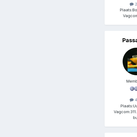
2
Plaats:
Bo
Vagcom
Pass
Memb
4
Plaats:
U
Vagcom:
311
b