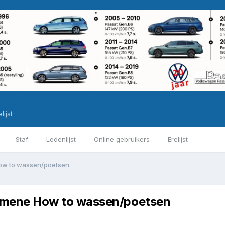
lijst
Staf
Ledenlijst
Online gebruikers
Erelijst
ow to wassen/poetsen
mene How to wassen/poetsen