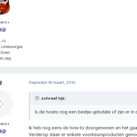
ers+
,4k
 Limbourgia
:
Sven
m:
Jep
J
Geplaatst
18 maart, 2010
schreef hjk:
Is de howto nog een beetje uptodate of zijn er i
ers+
Ik heb nog eens de how-to doorgenomen en het gaat
Verderop staan er enkele voorkeursproducten genoem