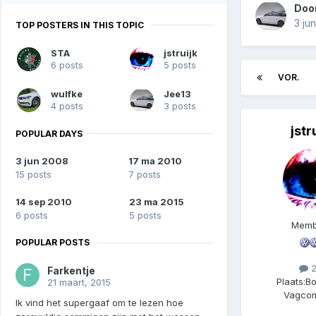
Doo
3 ju
TOP POSTERS IN THIS TOPIC
STA
jstruijk
6 posts
5 posts
VOR.
wulfke
Jee13
4 posts
3 posts
jstr
POPULAR DAYS
3 jun 2008
17 ma 2010
15 posts
7 posts
14 sep 2010
23 ma 2015
6 posts
5 posts
Memb
POPULAR POSTS
2
Farkentje
Plaats:
Bo
21 maart, 2015
Vagcom
Ik vind het supergaaf om te lezen hoe