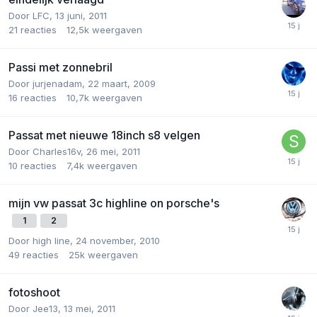
Door
LFC
,
13 juni, 2011
21
reacties
12,5k
weergaven
Passi met zonnebril
Door
jurjenadam
,
22 maart, 2009
16
reacties
10,7k
weergaven
Passat met nieuwe 18inch s8 velgen
Door
Charles16v
,
26 mei, 2011
10
reacties
7,4k
weergaven
mijn vw passat 3c highline on porsche's
1
2
Door
high line
,
24 november, 2010
49
reacties
25k
weergaven
fotoshoot
Door
Jee13
,
13 mei, 2011