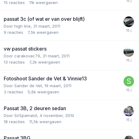
15
reacties
11k
weergaven
passat 3c (of wat er van over blijft)
Door
high line
,
31 maart, 2011
9
reacties
7,5k
weergaven
vw passat stickers
Door
carakovac79
,
31 maart, 2011
13
reacties
7,2k
weergaven
Fotoshoot Sander de Vet & Vinnie13
Door
Sander de Vet
,
19 maart, 2011
3
reacties
5,6k
weergaven
Passat 3B, 2 deuren sedan
Door
SirSpamalot
,
4 november, 2010
18
reacties
11,5k
weergaven
Passat 3BG