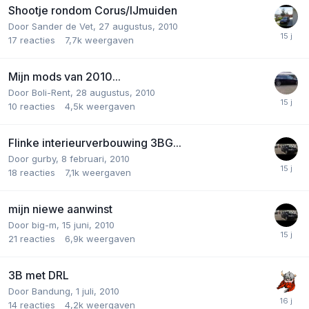
Shootje rondom Corus/IJmuiden
Door
Sander de Vet
,
27 augustus, 2010
17
reacties
7,7k
weergaven
Mijn mods van 2010...
Door
Boli-Rent
,
28 augustus, 2010
10
reacties
4,5k
weergaven
Flinke interieurverbouwing 3BG...
Door
gurby
,
8 februari, 2010
18
reacties
7,1k
weergaven
mijn niewe aanwinst
Door
big-m
,
15 juni, 2010
21
reacties
6,9k
weergaven
3B met DRL
Door
Bandung
,
1 juli, 2010
14
reacties
4,2k
weergaven