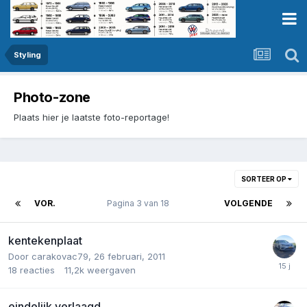
Styling
Photo-zone
Plaats hier je laatste foto-reportage!
SORTEER OP
VOR.
Pagina 3 van 18
VOLGENDE
kentekenplaat
Door
carakovac79
,
26 februari, 2011
18
reacties
11,2k
weergaven
eindelijk verlaagd