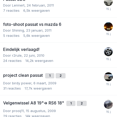
Door
Lennert
,
24 februari, 2011
7
reacties
6,5k
weergaven
foto-shoot passat vs mazda 6
Door
Shining
,
23 januari, 2011
5
reacties
5,6k
weergaven
Eindelijk verlaagd!
Door
r2rule
,
22 juni, 2010
24
reacties
14,2k
weergaven
project clean passat
1
2
Door
birdy power
,
6 maart, 2009
31
reacties
17,7k
weergaven
Velgenwissel A8 19"=> RS6 18"
1
2
Door
prooij11
,
15 augustus, 2009
29
reacties
14k
weergaven