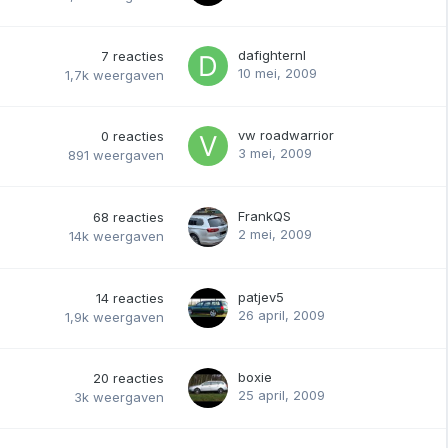
dafighternl
7
reacties
10 mei, 2009
1,7k
weergaven
vw roadwarrior
0
reacties
3 mei, 2009
891
weergaven
FrankQS
68
reacties
2 mei, 2009
14k
weergaven
patjev5
14
reacties
26 april, 2009
1,9k
weergaven
boxie
20
reacties
25 april, 2009
3k
weergaven