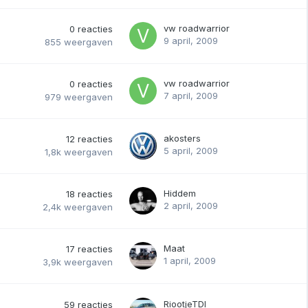
vw roadwarrior
0
reacties
9 april, 2009
855
weergaven
vw roadwarrior
0
reacties
7 april, 2009
979
weergaven
akosters
12
reacties
5 april, 2009
1,8k
weergaven
Hiddem
18
reacties
2 april, 2009
2,4k
weergaven
Maat
17
reacties
1 april, 2009
3,9k
weergaven
RiootjeTDI
59
reacties