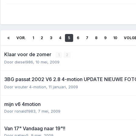
VOR.
1
2
3
4
5
6
7
8
9
10
VOLG
Klaar voor de zomer
1
2
Door
diesel986
,
10 mei, 2009
3BG passat 2002 V6 2.8 4-motion UPDATE NIEUWE FO
Door
wouter 4-motion
,
11 januari, 2009
mijn v6 4motion
Door
ronald1983
,
7 mei, 2009
Van 17" Vandaag naar 19"!!
Door
patjev5
,
9 mei, 2009