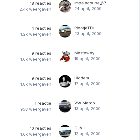
impalacoupe_67
18
reacties
24 april, 2009
2,4k
weergaven
RiootjeTDI
4
reacties
23 april, 2009
1,2k
weergaven
blastaway
9
reacties
19 april, 2009
1,6k
weergaven
Hiddem
9
reacties
17 april, 2009
1,8k
weergaven
VW Marco
1
reactie
13 april, 2009
958
weergaven
GJ&H
10
reacties
12 april, 2009
1,6k
weergaven