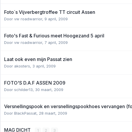
Foto´s Vijverbergtroffee TT circuit Assen
Door
vw roadwarrior
,
9 april, 2009
Foto's Fast & Furious meet Hoogezand 5 april
Door
vw roadwarrior
,
7 april, 2009
Laat ook even mijn Passat zien
Door
akosters
,
3 april, 2009
FOTO'S D.A.F ASSEN 2009
Door
schilder13
,
30 maart, 2009
Versnellingspook en versnellingspookhoes vervangen (fo
Door
BlackPassat
,
28 maart, 2009
MAG DICHT
1
2
3