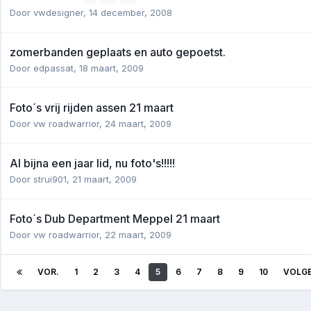
Door
vwdesigner
,
14 december, 2008
zomerbanden geplaats en auto gepoetst.
Door
edpassat
,
18 maart, 2009
Foto´s vrij rijden assen 21 maart
Door
vw roadwarrior
,
24 maart, 2009
Al bijna een jaar lid, nu foto's!!!!!
Door
strui901
,
21 maart, 2009
Foto´s Dub Department Meppel 21 maart
Door
vw roadwarrior
,
22 maart, 2009
VOR.
1
2
3
4
5
6
7
8
9
10
VOLG