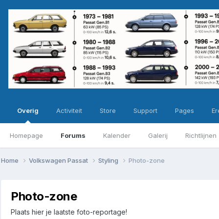
Overig
Activiteit
Store
Support
Pages
Ere
Homepage
Forums
Kalender
Galerij
Richtlijnen
Home
Volkswagen Passat
Styling
Photo-zone
Photo-zone
Plaats hier je laatste foto-reportage!