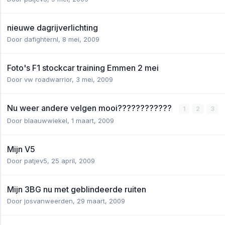
nieuwe dagrijverlichting
Door
dafighternl
,
8 mei, 2009
Foto's F1 stockcar training Emmen 2 mei
Door
vw roadwarrior
,
3 mei, 2009
Nu weer andere velgen mooi????????????
1
2
3
Door
blaauwwiekel
,
1 maart, 2009
Mijn V5
Door
patjev5
,
25 april, 2009
Mijn 3BG nu met geblindeerde ruiten
Door
josvanweerden
,
29 maart, 2009