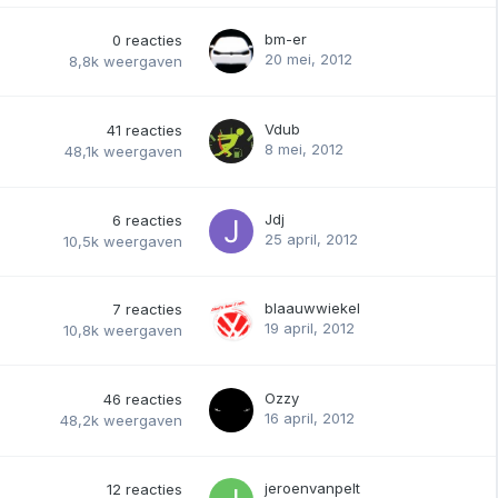
bm-er
0
reacties
20 mei, 2012
8,8k
weergaven
Vdub
41
reacties
8 mei, 2012
48,1k
weergaven
Jdj
6
reacties
25 april, 2012
10,5k
weergaven
blaauwwiekel
7
reacties
19 april, 2012
10,8k
weergaven
Ozzy
46
reacties
16 april, 2012
48,2k
weergaven
jeroenvanpelt
12
reacties