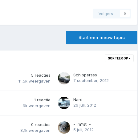
Volgers
0
Start een nieuw topic
SORTEER OP
Schippersss
5
reacties
7 september, 2012
11,5k
weergaven
Nard
1
reactie
26 juli, 2012
9k
weergaven
-=mYst=-
0
reacties
5 juli, 2012
8,1k
weergaven