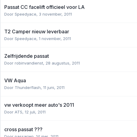
Passat CC facelift officieel voor LA
Door
Speedyace
,
3 november, 2011
T2 Camper nieuw leverbaar
Door
Speedyace
,
1 november, 2011
Zelfrijdende passat
Door
robinvandienst
,
28 augustus, 2011
VW Aqua
Door
Thunderflash
,
11 juni, 2011
vw verkoopt meer auto's 2011
Door
ATS
,
12 juli, 2011
cross passat ???
Door
passarjen
,
14 mei, 2011