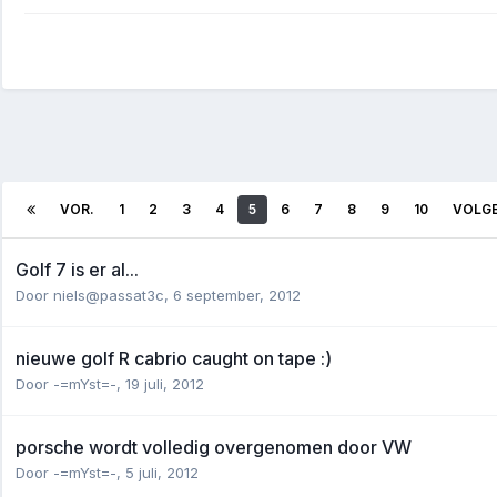
VOR.
1
2
3
4
5
6
7
8
9
10
VOLG
Golf 7 is er al...
Door
niels@passat3c
,
6 september, 2012
nieuwe golf R cabrio caught on tape :)
Door
-=mYst=-
,
19 juli, 2012
porsche wordt volledig overgenomen door VW
Door
-=mYst=-
,
5 juli, 2012