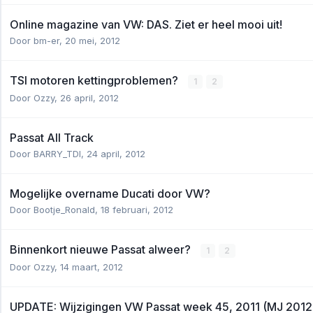
Online magazine van VW: DAS. Ziet er heel mooi uit!
Door
bm-er
,
20 mei, 2012
TSI motoren kettingproblemen?
1
2
Door
Ozzy
,
26 april, 2012
Passat All Track
Door
BARRY_TDI
,
24 april, 2012
Mogelijke overname Ducati door VW?
Door
Bootje_Ronald
,
18 februari, 2012
Binnenkort nieuwe Passat alweer?
1
2
Door
Ozzy
,
14 maart, 2012
UPDATE: Wijzigingen VW Passat week 45, 2011 (MJ 2012