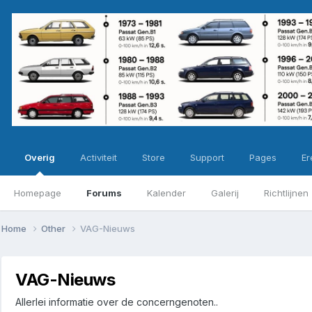
Overig
Activiteit
Store
Support
Pages
Ere
Homepage
Forums
Kalender
Galerij
Richtlijnen
Home
Other
VAG-Nieuws
VAG-Nieuws
Allerlei informatie over de concerngenoten..