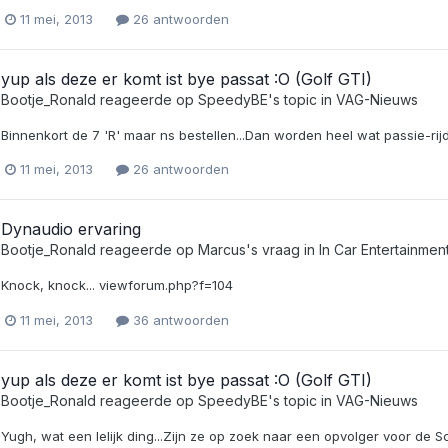
11 mei, 2013
26 antwoorden
yup als deze er komt ist bye passat :O (Golf GTI)
Bootje_Ronald
reageerde op
SpeedyBE
's topic in
VAG-Nieuws
Binnenkort de 7 'R' maar ns bestellen...Dan worden heel wat passie-rijde
11 mei, 2013
26 antwoorden
Dynaudio ervaring
Bootje_Ronald
reageerde op
Marcus
's vraag in
In Car Entertainment
Knock, knock... viewforum.php?f=104
11 mei, 2013
36 antwoorden
yup als deze er komt ist bye passat :O (Golf GTI)
Bootje_Ronald
reageerde op
SpeedyBE
's topic in
VAG-Nieuws
Yugh, wat een lelijk ding...Zijn ze op zoek naar een opvolger voor de S