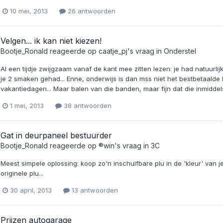
10 mei, 2013
26 antwoorden
Velgen... ik kan niet kiezen!
Bootje_Ronald
reageerde op
caatje_pj
's vraag in
Onderstel
Al een tijdje zwijgzaam vanaf de kant mee zitten lezen: je had natuurli
je 2 smaken gehad... Enne, onderwijs is dan mss niet het bestbetaald
vakantiedagen... Maar balen van die banden, maar fijn dat die inmiddels
1 mei, 2013
38 antwoorden
Gat in deurpaneel bestuurder
Bootje_Ronald
reageerde op
®win
's vraag in
3C
Meest simpele oplossing: koop zo'n inschuifbare plu in de 'kleur' van j
originele plu...
30 april, 2013
13 antwoorden
Prijzen autogarage