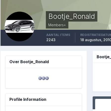
Bootje_Ronald
Members+
AANTAL ITEMS
REGISTRATIEDATU
2243
18 augustus, 201
Bootje
Over Bootje_Ronald
Profile Information