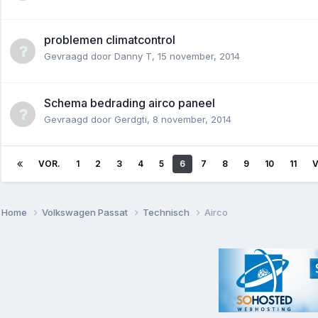
problemen climatcontrol
Gevraagd door
Danny T
,
15 november, 2014
Schema bedrading airco paneel
Gevraagd door
Gerdgti
,
8 november, 2014
VOR.
1
2
3
4
5
6
7
8
9
10
11
Home
Volkswagen Passat
Technisch
Airco