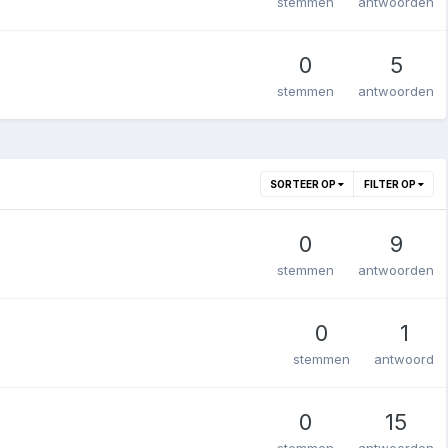
stemmen
antwoorden
0
5
stemmen
antwoorden
SORTEER OP
FILTER OP
0
9
stemmen
antwoorden
0
1
stemmen
antwoord
0
15
stemmen
antwoorden