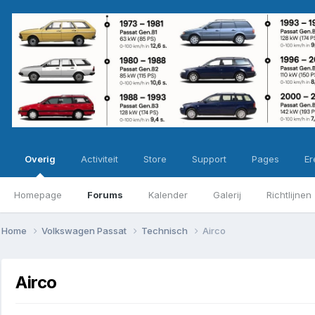
Overig
Activiteit
Store
Support
Pages
Ere
Homepage
Forums
Kalender
Galerij
Richtlijnen
Home
Volkswagen Passat
Technisch
Airco
Airco