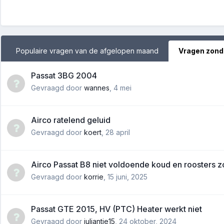
Populaire vragen van de afgelopen maand
Vragen zond
Passat 3BG 2004
Gevraagd door
wannes
,
4 mei
Airco ratelend geluid
Gevraagd door
koert
,
28 april
Airco Passat B8 niet voldoende koud en roosters z
Gevraagd door
korrie
,
15 juni, 2025
Passat GTE 2015, HV (PTC) Heater werkt niet
Gevraagd door
juliantje15
,
24 oktober, 2024