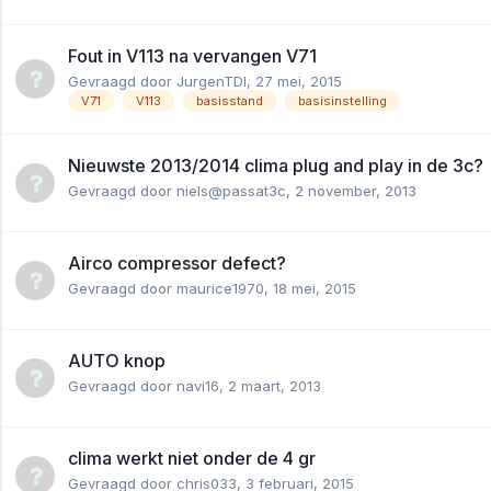
Fout in V113 na vervangen V71
Gevraagd door
JurgenTDI
,
27 mei, 2015
V71
V113
basisstand
basisinstelling
Nieuwste 2013/2014 clima plug and play in de 3c?
Gevraagd door
niels@passat3c
,
2 november, 2013
Airco compressor defect?
Gevraagd door
maurice1970
,
18 mei, 2015
AUTO knop
Gevraagd door
navi16
,
2 maart, 2013
clima werkt niet onder de 4 gr
Gevraagd door
chris033
,
3 februari, 2015