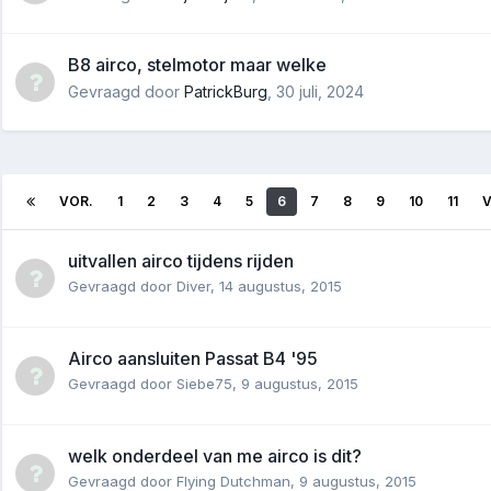
B8 airco, stelmotor maar welke
Gevraagd door
PatrickBurg
,
30 juli, 2024
VOR.
1
2
3
4
5
6
7
8
9
10
11
uitvallen airco tijdens rijden
Gevraagd door
Diver
,
14 augustus, 2015
Airco aansluiten Passat B4 '95
Gevraagd door
Siebe75
,
9 augustus, 2015
welk onderdeel van me airco is dit?
Gevraagd door
Flying Dutchman
,
9 augustus, 2015