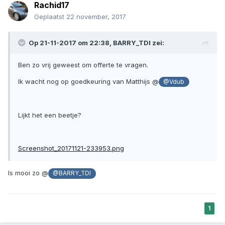
Rachid17
Geplaatst
22 november, 2017
Op 21-11-2017 om 22:38, BARRY_TDI zei:
Ben zo vrij geweest om offerte te vragen.
Ik wacht nog op goedkeuring van Matthijs @
@Vdub
Lijkt het een beetje?
Screenshot_20171121-233953.png
Is mooi zo @
@BARRY_TDI
1