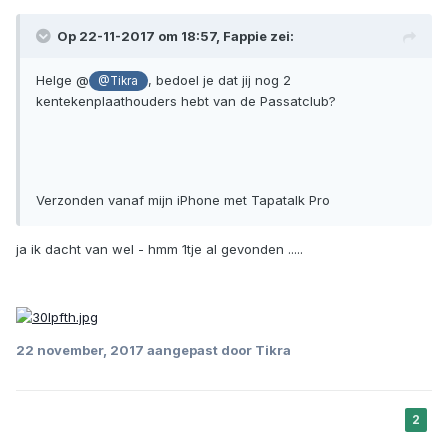
Op 22-11-2017 om 18:57, Fappie zei:
Helge @
, bedoel je dat jij nog 2
@Tikra
kentekenplaathouders hebt van de Passatclub?
Verzonden vanaf mijn iPhone met Tapatalk Pro
ja ik dacht van wel - hmm 1tje al gevonden .....
22 november, 2017
aangepast door Tikra
2