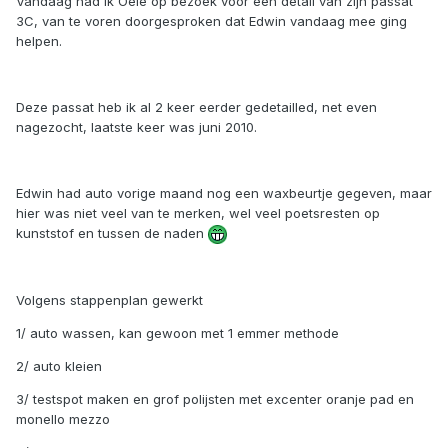
Vandaag had Ik Oele op bezoek voor een detail van zijn passat
3C, van te voren doorgesproken dat Edwin vandaag mee ging
helpen.
Deze passat heb ik al 2 keer eerder gedetailled, net even
nagezocht, laatste keer was juni 2010.
Edwin had auto vorige maand nog een waxbeurtje gegeven, maar
hier was niet veel van te merken, wel veel poetsresten op
kunststof en tussen de naden
Volgens stappenplan gewerkt
1/ auto wassen, kan gewoon met 1 emmer methode
2/ auto kleien
3/ testspot maken en grof polijsten met excenter oranje pad en
monello mezzo