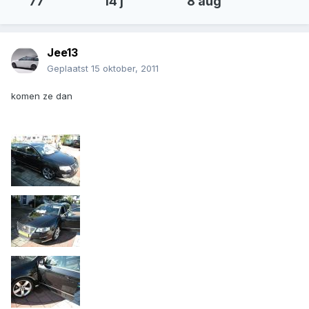
77
14 j
8 aug
Jee13
Geplaatst
15 oktober, 2011
komen ze dan