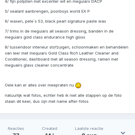
4/ fijn polijsten met excenter wit en meguiars DACP
5/ sealant aanbrengen, poorboys world EX P
6/ waxen, pete´s 53, black pearl signature paste wax
7/ trims in de meguiars all season dressing, banden in de
meguiars gold class endurance high gloss
8/ tussendoor interieur stofzuigen, schoonmaken en behandelen
van leer met mequiars Gold Class Rich Leather Cleaner and
Conditioner, dashboard met all season dressing, ramen met
meguairs glass cleaner concentrate
Oele kan er alles over meepraten nu
natuurlijk wat fotos, echter heb ik niet alle stappen op de foto
staan dit keer, dus zijn met name after-fotos
Reacties
Created
Laatste reactie