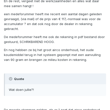
En de rest, vergeet niet de werkzaamheden en alles wat daar
mee samen hangt !
een medeforummer heeft me recent een aantal dagen geleden
gevraagd, (via mail) of de prijs van € 117,-normaal was voor de
accumulator ? en dat ook nog door de dealer in rekening
gebracht.
De medeforummer heeft me ook de rekening in pdf bestand door
gestuurd, SCHRIKBAREND HOOG.
En nog hebben ze bij het groot airco onderhoud, het oude
koudemiddel terug in het systeem gepompt met een aanvulling
van 90 gram en brengen ze milieu kosten in rekening.
Quote
Wat doen jullie?!
De meeste stemmen gelden, als er 1 zegt dat airco onderhoud