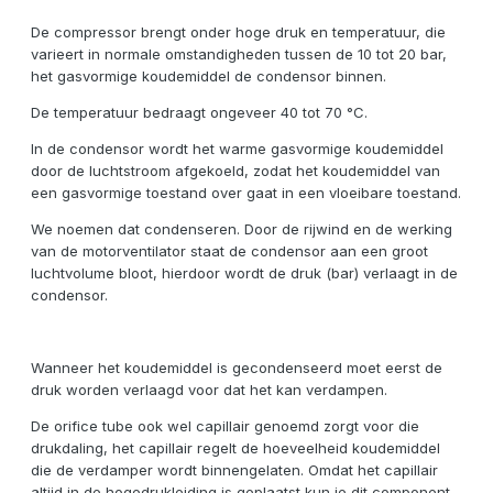
De compressor brengt onder hoge druk en temperatuur, die
varieert in normale omstandigheden tussen de 10 tot 20 bar,
het gasvormige koudemiddel de condensor binnen.
De temperatuur bedraagt ongeveer 40 tot 70 °C.
In de condensor wordt het warme gasvormige koudemiddel
door de luchtstroom afgekoeld, zodat het koudemiddel van
een gasvormige toestand over gaat in een vloeibare toestand.
We noemen dat condenseren. Door de rijwind en de werking
van de motorventilator staat de condensor aan een groot
luchtvolume bloot, hierdoor wordt de druk (bar) verlaagt in de
condensor.
Wanneer het koudemiddel is gecondenseerd moet eerst de
druk worden verlaagd voor dat het kan verdampen.
De orifice tube ook wel capillair genoemd zorgt voor die
drukdaling, het capillair regelt de hoeveelheid koudemiddel
die de verdamper wordt binnengelaten. Omdat het capillair
altijd in de hogedrukleiding is geplaatst kun je dit component