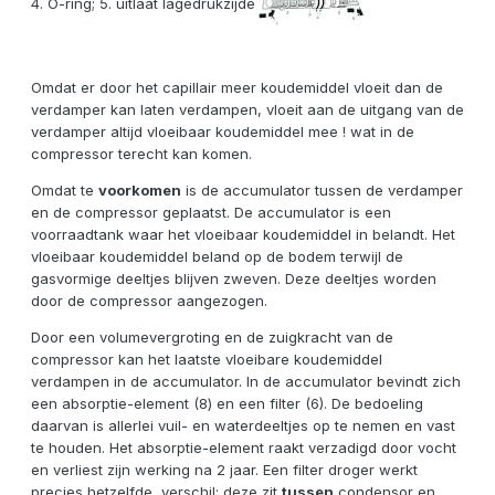
4. O-ring; 5. uitlaat lagedrukzijde
Omdat er door het capillair meer koudemiddel vloeit dan de
verdamper kan laten verdampen, vloeit aan de uitgang van de
verdamper altijd vloeibaar koudemiddel mee ! wat in de
compressor terecht kan komen.
Omdat te
voorkomen
is de accumulator tussen de verdamper
en de compressor geplaatst. De accumulator is een
voorraadtank waar het vloeibaar koudemiddel in belandt. Het
vloeibaar koudemiddel beland op de bodem terwijl de
gasvormige deeltjes blijven zweven. Deze deeltjes worden
door de compressor aangezogen.
Door een volumevergroting en de zuigkracht van de
compressor kan het laatste vloeibare koudemiddel
verdampen in de accumulator. In de accumulator bevindt zich
een absorptie-element (8) en een filter (6). De bedoeling
daarvan is allerlei vuil- en waterdeeltjes op te nemen en vast
te houden. Het absorptie-element raakt verzadigd door vocht
en verliest zijn werking na 2 jaar. Een filter droger werkt
precies hetzelfde, verschil: deze zit
tussen
condensor en