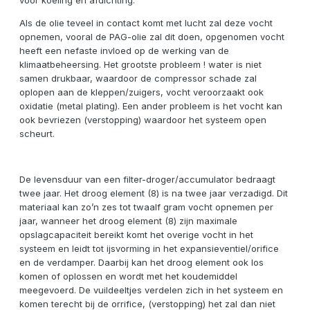
voor koeling en afdichting.
Als de olie teveel in contact komt met lucht zal deze vocht
opnemen, vooral de PAG-olie zal dit doen, opgenomen vocht
heeft een nefaste invloed op de werking van de
klimaatbeheersing. Het grootste probleem ! water is niet
samen drukbaar, waardoor de compressor schade zal
oplopen aan de kleppen/zuigers, vocht veroorzaakt ook
oxidatie (metal plating). Een ander probleem is het vocht kan
ook bevriezen (verstopping) waardoor het systeem open
scheurt.
De levensduur van een filter-droger/accumulator bedraagt
twee jaar. Het droog element (8) is na twee jaar verzadigd. Dit
materiaal kan zo’n zes tot twaalf gram vocht opnemen per
jaar, wanneer het droog element (8) zijn maximale
opslagcapaciteit bereikt komt het overige vocht in het
systeem en leidt tot ijsvorming in het expansieventiel/orifice
en de verdamper. Daarbij kan het droog element ook los
komen of oplossen en wordt met het koudemiddel
meegevoerd. De vuildeeltjes verdelen zich in het systeem en
komen terecht bij de orrifice, (verstopping) het zal dan niet