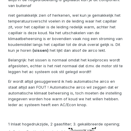
van buitenaf
niet gemakkelijk zien of herkenen, wel kun je gemakkelijk het
temperatuursverschil voelen in de leiding waar het capillair
zit, voor het capillair is de leiding redelijk warm, achter het
capillair is deze koud. Na het uitschakelen van de
klimaatbeheersing is er bovendien vaak nog een stroming van
koudemiddel langs het capillair tot de druk overal gelijk is. Dit
kun je horen
(sissen)
het lijkt dan alsof de airco lekt.
Belangrijk: het sissen is normaal omdat het koelproces wordt
afgesloten, echter is het niet normaal dat d.mv. de motor stil te
leggen het ac systeem ook stil gelegd wordt!!
Er wordt altijd gesuggereerd ik heb automatische airco en
staat altijd aan FOUT ! Automatische airco wil zeggen dat er
automatische klimaat beheersing is, toch moeten de instelling
ingegeven worden hoe warm of koud we het willen hebben.
Ieder ac systeem heeft een AC/Econ knop.
1 Inlaat hogedrukzijde, 2 gaasfilter; 3. gekalibreerde opening;