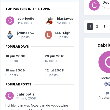
Doo
14 j
TOP POSTERS IN THIS TOPIC
cabriootje
blastaway
146 posts
42 posts
1
2
3
j.vanderloo
LED-Lightning
15 posts
13 posts
cabri
POPULAR DAYS
18 jun 2008
29 jun 2010
18 posts
16 posts
18 ma 2009
12 jul 2008
15 posts
15 posts
Memb
POPULAR POSTS
cabriootje
Plaats:
14 juni, 2008
hoi hier zijn wat fotos van de vebouwing