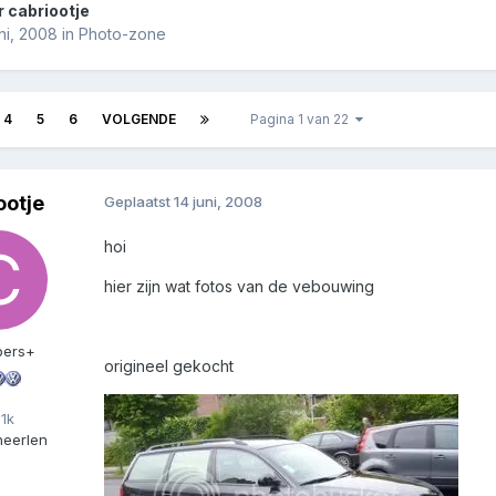
r
cabriootje
uni, 2008
in
Photo-zone
4
5
6
VOLGENDE
Pagina 1 van 22
ootje
Geplaatst
14 juni, 2008
hoi
hier zijn wat fotos van de vebouwing
ers+
origineel gekocht
1k
heerlen