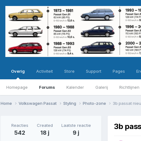
Overig
Activiteit
Store
Support
Pages
Ere
Homepage
Forums
Kalender
Galerij
Richtlijnen
Home
Volkswagen Passat
Styling
Photo-zone
3b passat nie
3b pass
Reacties
Created
Laatste reactie
542
18 j
9 j