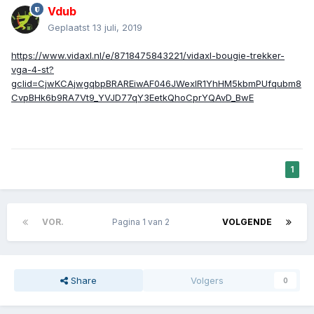
Vdub
Geplaatst
13 juli, 2019
https://www.vidaxl.nl/e/8718475843221/vidaxl-bougie-trekker-
vga-4-st?
gclid=CjwKCAjwgqbpBRAREiwAF046JWexIR1YhHM5kbmPUfqubm8
CvpBHk6b9RA7Vt9_YVJD77qY3EetkQhoCprYQAvD_BwE
1
VOR.
Pagina 1 van 2
VOLGENDE
Share
Volgers
0