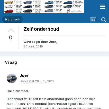
Motorisch
Zelf onderhoud
0
Gevraagd door
Joer
,
20 juni, 2019
Vraag
Joer
Geplaatst
20 juni, 2019
Hallo allemaal.
Binnenkort wil ik zelf klein onderhoud gaan doen aan mijn
auto, Passat 1.4tsi ecofeul (benzine/aardgas) 140.000km
bouwjaar 2013 DSG7. En wil jullie vragen of er bijzonderheden