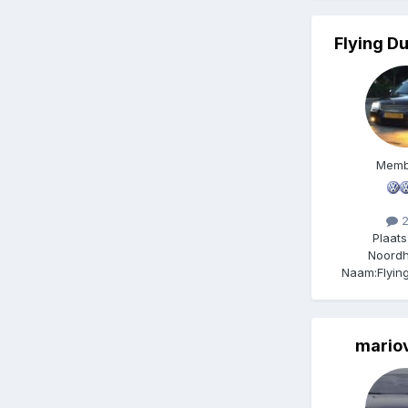
Flying D
Memb
2
Plaats
Noordh
Naam:
Flyi
mario