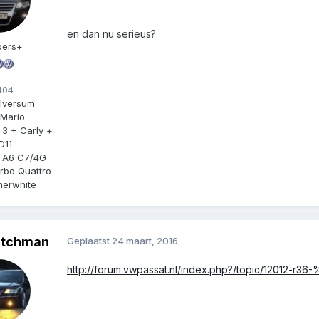
en dan nu serieus?
ers+
04
ilversum
Mario
4.3 + Carly +
D11
 A6 C7/4G
urbo Quattro
herwhite
utchman
Geplaatst
24 maart, 2016
http://forum.vwpassat.nl/index.php?/topic/12012-