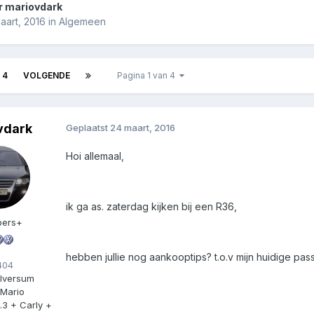
r
mariovdark
aart, 2016
in
Algemeen
4
VOLGENDE
Pagina 1 van 4
vdark
Geplaatst
24 maart, 2016
Hoi allemaal,
ik ga as. zaterdag kijken bij een R36,
ers+
hebben jullie nog aankooptips? t.o.v mijn huidige passa
04
ilversum
Mario
4.3 + Carly +