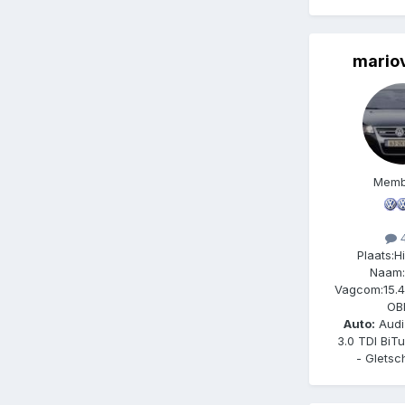
mario
Memb
4
Plaats:
H
Naam:
Vagcom:
15.
OB
Auto:
Audi
3.0 TDI BiT
- Gletsc