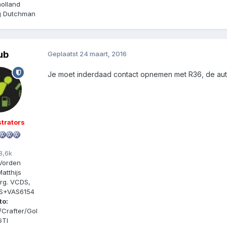
olland
ng Dutchman
ub
Geplaatst
24 maart, 2016
Je moet inderdaad contact opnemen met R36, de auto
trators
8,6k
Vorden
atthijs
rg. VCDS,
IS+VAS6154
to:
/Crafter/Gol
GTI