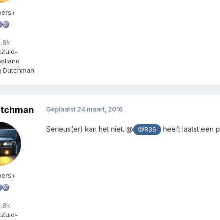
ers+
,8k
:
Zuid-
olland
ng Dutchman
utchman
Geplaatst
24 maart, 2016
Serieus(er) kan het niet. @
heeft laatst een 
@R36
ers+
,8k
:
Zuid-