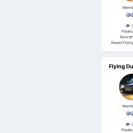
Memb
2
Plaats
Noordh
Naam:
Flyi
Flying D
Memb
2
Plaats