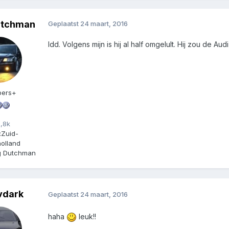
utchman
Geplaatst
24 maart, 2016
Idd. Volgens mijn is hij al half omgelult. Hij zou de Au
ers+
,8k
:
Zuid-
olland
ng Dutchman
vdark
Geplaatst
24 maart, 2016
haha
leuk!!