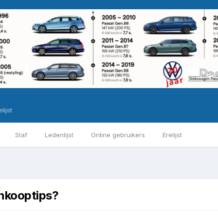
lijst
Staf
Ledenlijst
Online gebruikers
Erelijst
nkooptips?