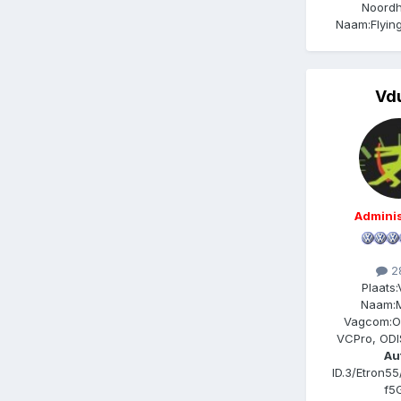
Noordh
Naam:
Flyi
Vd
Adminis
2
Plaats:
Naam:
M
Vagcom:
O
VCPro, OD
Au
ID.3/Etron55
f5