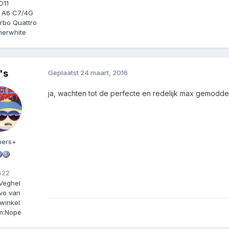
D11
 A6 C7/4G
urbo Quattro
herwhite
's
Geplaatst
24 maart, 2016
ja, wachten tot de perfecte en redelijk max gemodde 
ers+
22
Veghel
Ivo van
winkel
m:
Nope