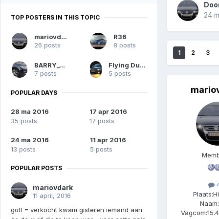
Doo
24 m
TOP POSTERS IN THIS TOPIC
mariovdark
R36
26 posts
8 posts
1
2
3
BARRY_TDI
Flying Dutchman
7 posts
5 posts
mario
POPULAR DAYS
28 ma 2016
17 apr 2016
35 posts
17 posts
24 ma 2016
11 apr 2016
13 posts
5 posts
Memb
POPULAR POSTS
4
mariovdark
Plaats:
H
11 april, 2016
Naam:
golf = verkocht kwam gisteren iemand aan
Vagcom:
15.