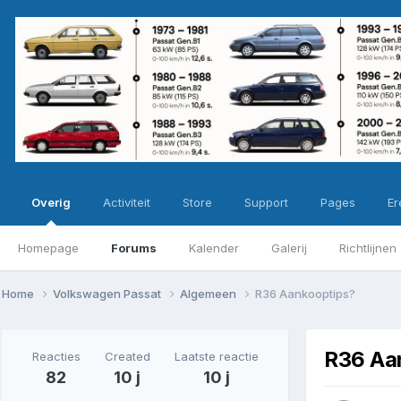
Overig
Activiteit
Store
Support
Pages
Ere
Homepage
Forums
Kalender
Galerij
Richtlijnen
Home
Volkswagen Passat
Algemeen
R36 Aankooptips?
R36 Aa
Reacties
Created
Laatste reactie
82
10 j
10 j