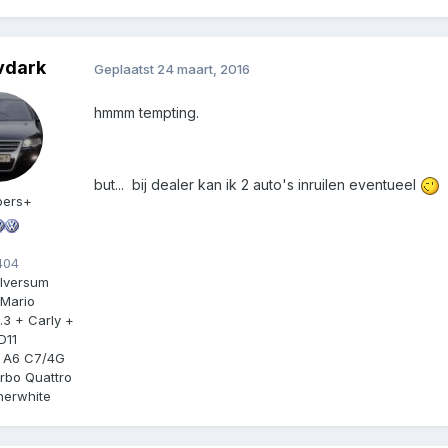
vdark
Geplaatst
24 maart, 2016
hmmm tempting.
but... bij dealer kan ik 2 auto's inruilen eventueel
ers+
04
ilversum
Mario
4.3 + Carly +
D11
 A6 C7/4G
urbo Quattro
herwhite