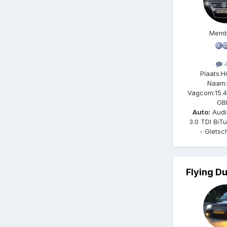
Memb
4
Plaats:
H
Naam:
Vagcom:
15.
OB
Auto:
Audi
3.0 TDI BiT
- Gletsc
Flying D