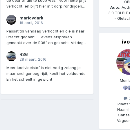
de deur of die te koop was voor nette prijs
OB
verkocht, en blijft hier in't dorp rondrijden...
Auto:
Audi
3.0 TDI BiT
mariovdark
- Gletsc
16 april, 2016
Passat tdi vandaag verkocht en die is naar
utrecht gegaan! Tevens afspraken
ivo
gemaakt over de R36" en gekocht. Vrijdag...
R36
28 maart, 2016
Meer koelvloeistof is niet nodig zolang je
maar snel genoeg rijdt, koelt het voldoende.
En het scheelt in gewicht
Memb
5
Plaats:
Naam:
Ganze
Vagco