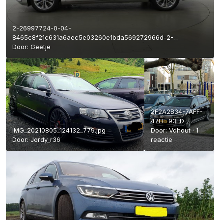
2-26997724-0-04-
8465c8f21c631a6aec5e03260e1bda569272966d-2-
1621877848.jpg
Door:
Geetje
2F2A2B34-7AFF-
47EE-93ED-
IMG_20210805_124132_779.jpg
3011212FA072.jpeg
Door:
Vdhout
·
1
Door:
Jordy_r36
reactie