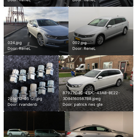
024.jpg
002.jpg
Door:
ReneL
Door:
ReneL
B7927D4C-41DC-43A8-8E22-
2019-12-05 (2).jpg
3D94160567B8.jpeg
Door:
rvandenb
Door:
patrick nes gte