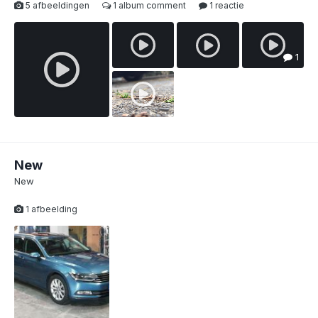
5 afbeeldingen
1 album comment
1 reactie
1
New
New
1 afbeelding