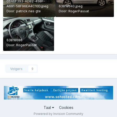
0BA6F393-ADB2-45BF-
A691-58F96EA4C10D.jpeg
63818540.jpeg
Door:
patrick nes gte
Door:
RogerPassat
63818686
Door:
RogerPassat
Volgers
0
Taal
Cookies
Powered by Invision Community