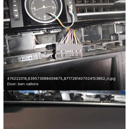
474222019_639573688409875_8717281407024153862_n.jpg
Door:
ben vallons