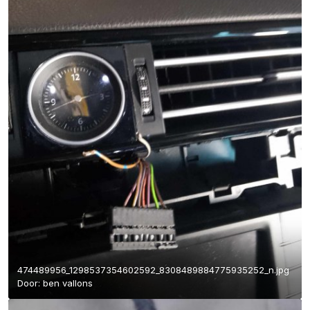
474489956_1298537354602592_8308489884775935252_n.jpg
Door:
ben vallons