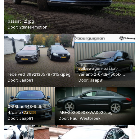
passat (2).jpg
Door:
2times4motion
volkswagen-passat-
received_399213057873157.jpeg
variant-2-0-tdi-150pk-
Door:
Jaap81
business-edition-r-navi-
Door:
Jaap81
clima-cruise-trekhaak-
pano-virtual-cockpit-1.jpg
0-58bac648-9c6e-
4fca-b77a-
IMG-20200908-WA0020.jpg
e80eb6836a3b.jpg
Door:
Jaap81
Door:
Paul Westbroek