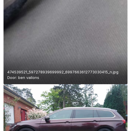
474539521_597278939699992_6997663612773030415_n.jpg
Door:
ben vallons