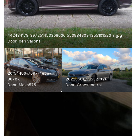
442484178_397251453308036_5539843034355101523_n.jpg
Door:
ben vallons
20f54400-7097-4ebe-
807b-
20220601_205321 (2)
f221fc56343b_837b89d7-
Door:
Maks575
Door:
Croescontrol
d4f2-40b4-b3e3-
c12a8a2a4e95.jpg