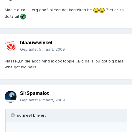
Mooie auto...... erg gaaf. alleen dat kenteken he
Ziet er zo
duits uit
blaauwwiekel
Geplaatst
5 maart, 2009
Klasse,,En die acdc vind ik ook toppie....Big balls,jou got big balls
whe got big balls.
SirSpamalot
Geplaatst
6 maart, 2009
schreef bm-er: