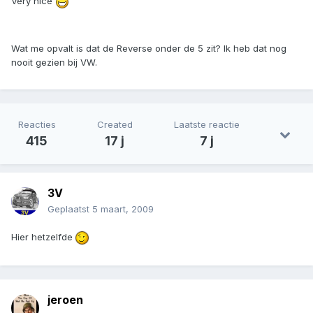
Very nice
Wat me opvalt is dat de Reverse onder de 5 zit? Ik heb dat nog
nooit gezien bij VW.
Reacties
Created
Laatste reactie
415
17 j
7 j
3V
Geplaatst
5 maart, 2009
Hier hetzelfde
jeroen