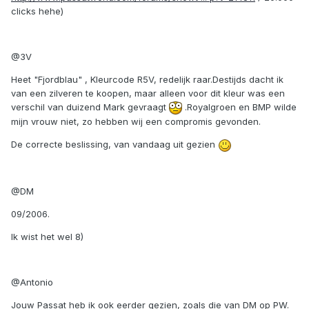
clicks hehe)
@3V
Heet "Fjordblau" , Kleurcode R5V, redelijk raar.Destijds dacht ik
van een zilveren te koopen, maar alleen voor dit kleur was een
verschil van duizend Mark gevraagt
.Royalgroen en BMP wilde
mijn vrouw niet, zo hebben wij een compromis gevonden.
De correcte beslissing, van vandaag uit gezien
@DM
09/2006.
Ik wist het wel 8)
@Antonio
Jouw Passat heb ik ook eerder gezien, zoals die van DM op PW.