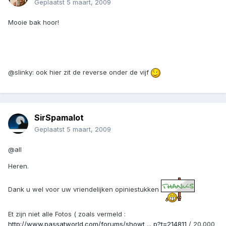
Geplaatst
5 maart, 2009
Mooie bak hoor!
@slinky: ook hier zit de reverse onder de vijf
SirSpamalot
Geplaatst
5 maart, 2009
@all
Heren.
Dank u wel voor uw vriendelijken opiniestukken
Et zijn niet alle Fotos ( zoals vermeld :
http://www.passatworld.com/forums/showt ... p?t=214811
/ 20.000