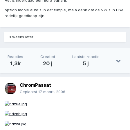
Het is inderdaad een Bora Variant.
opzich mooie auto's in dat filmpje, maja denk dat de VW's in USA
redelijk goedkoop zijn.
3 weeks later...
Reacties
Created
Laatste reactie
1,3k
20 j
5 j
ChromPassat
Geplaatst
17 maart, 2006