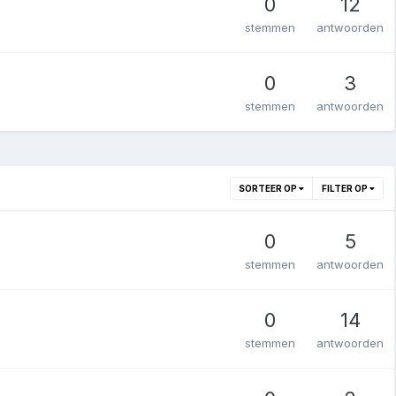
0
12
stemmen
antwoorden
0
3
stemmen
antwoorden
SORTEER OP
FILTER OP
0
5
stemmen
antwoorden
0
14
stemmen
antwoorden