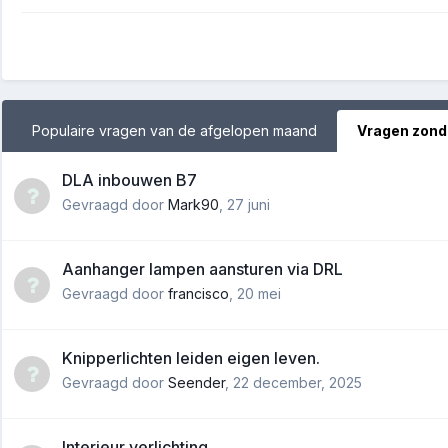
Populaire vragen van de afgelopen maand
Vragen zond
DLA inbouwen B7
Gevraagd door
Mark90
,
27 juni
Aanhanger lampen aansturen via DRL
Gevraagd door
francisco
,
20 mei
Knipperlichten leiden eigen leven.
Gevraagd door
Seender
,
22 december, 2025
Interieur verlichting