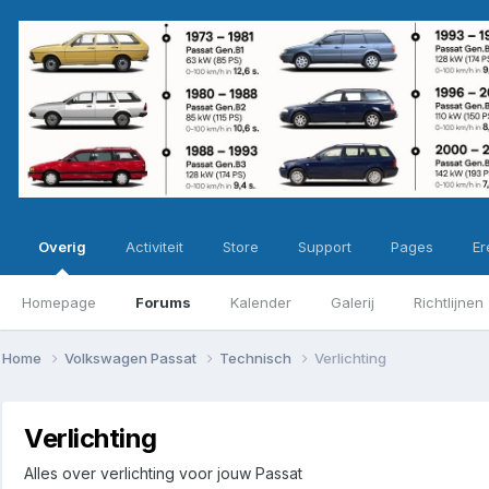
Overig
Activiteit
Store
Support
Pages
Ere
Homepage
Forums
Kalender
Galerij
Richtlijnen
Home
Volkswagen Passat
Technisch
Verlichting
Verlichting
Alles over verlichting voor jouw Passat