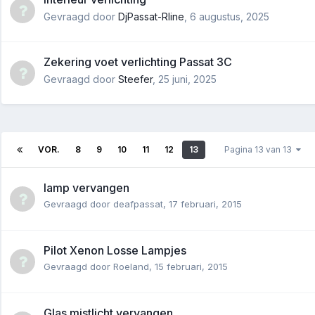
Gevraagd door
DjPassat-Rline
,
6 augustus, 2025
Zekering voet verlichting Passat 3C
Gevraagd door
Steefer
,
25 juni, 2025
VOR.
8
9
10
11
12
13
Pagina 13 van 13
lamp vervangen
Gevraagd door
deafpassat
,
17 februari, 2015
Pilot Xenon Losse Lampjes
Gevraagd door
Roeland
,
15 februari, 2015
Glas mistlicht vervangen