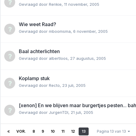
Gevraagd door
Renkie
,
11 november, 2005
Wie weet Raad?
Gevraagd door
mboomsma
,
6 november, 2005
Baal achterlichten
Gevraagd door
albertloos
,
27 augustus, 2005
Koplamp stuk
Gevraagd door
Recto
,
23 juli, 2005
[xenon] En we blijven maar burgertjes pesten... bah
Gevraagd door
JurgenTDI
,
21 juli, 2005
VOR.
8
9
10
11
12
13
Pagina 13 van 13