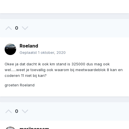
0
Roeland
Geplaatst
1 oktober, 2020
Okee ja dat dacht ik ook km stand is 325000 dus mag ook
wel......weet je toevallig ook waarom
bij meetwaardeblok 8 k
an en
c
o
deren
1
1
niet bij kan?
groeten Roeland
0