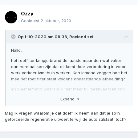
Ozzy
Geplaatst
2 oktober, 2020
Op 1-10-2020 om 09:36,
Roeland
zei:
Hallo,
het roetfilter lampje brand de laatste maanden wat vaker
dan normaal kan zijn dat dit komt door verandering in woon
werk verkeer ivm thuis werken. Kan iemand zeggen hoe het
mee het roet filter staat volgens onderstaande afbeelding?
en weet iemand waarom ik niet meer bij meetwaardeblok 8
kan en coderen 11
hier kom ik altijd zelf roetfilter
Expand
regenereren
zie foto zijn grijs
groeten Roeland
Mag ik vragen waarom je dat doet? Ik neem aan dat je zo'n
geforceerde regeneratie uitvoert terwijl de auto stilstaat, toch?