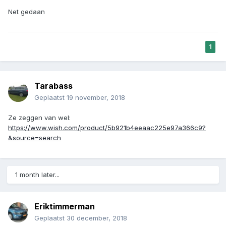
Net gedaan
1
Tarabass
Geplaatst
19 november, 2018
Ze zeggen van wel:
https://www.wish.com/product/5b921b4eeaac225e97a366c9?
&source=search
1 month later...
Eriktimmerman
Geplaatst
30 december, 2018