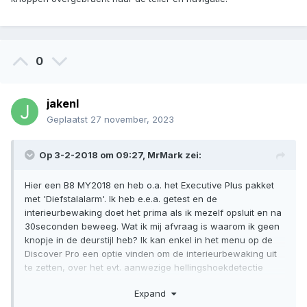
0
jakenl
Geplaatst
27 november, 2023
Op 3-2-2018 om 09:27,
MrMark
zei:
Hier een B8 MY2018 en heb o.a. het Executive Plus pakket
met 'Diefstalalarm'. Ik heb e.e.a. getest en de
interieurbewaking doet het prima als ik mezelf opsluit en na
30seconden beweeg. Wat ik mij afvraag is waarom ik geen
knopje in de deurstijl heb? Ik kan enkel in het menu op de
Discover Pro een optie vinden om de interieurbewaking uit
te zetten, over het evt. aanwezige hellingshoekdetectie
wordt niet genoemd?
Expand