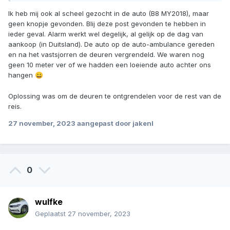
Ik heb mij ook al scheel gezocht in de auto (B8 MY2018), maar
In het instructieboekje heeft men het wél weer over een
geen knopje gevonden. Blij deze post gevonden te hebben in
knopje...? Iemand anders met een B8 MY2018 die meer
ieder geval. Alarm werkt wel degelijk, al gelijk op de dag van
weet?
aankoop (in Duitsland). De auto op de auto-ambulance gereden
en na het vastsjorren de deuren vergrendeld. We waren nog
geen 10 meter ver of we hadden een loeiende auto achter ons
hangen
😀
Oplossing was om de deuren te ontgrendelen voor de rest van de
reis.
27 november, 2023
aangepast door jakenl
0
wulfke
Geplaatst
27 november, 2023