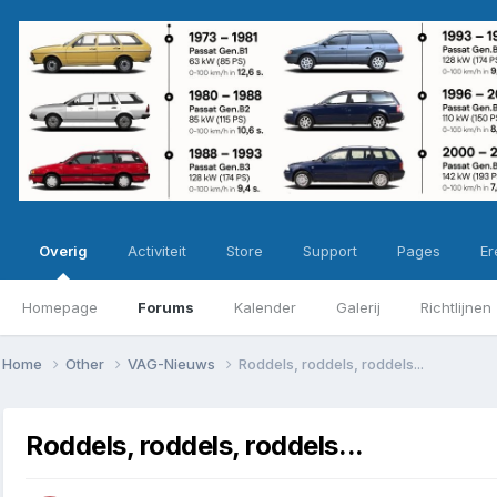
Overig
Activiteit
Store
Support
Pages
Ere
Homepage
Forums
Kalender
Galerij
Richtlijnen
Home
Other
VAG-Nieuws
Roddels, roddels, roddels...
Roddels, roddels, roddels...