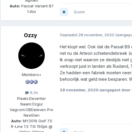
Alphen
Auto:
Passat Variant B7
1.4tsi
Quote
Ozzy
Geplaatst
28 november, 2020
(aangepa
Het klopt wel. Ook dat de Passat B9 d
net nu de Arteon schietendebreek (st
Ik snap niet waarom ze destijds niet
verkoopt juist in landen als Rusland
Ze hadden een fabriek moeten neerz
Members+
behoorlijk wat geld mee besparen. W
28 november, 2020
aangepast door
8,5k
Plaats:
Deventer
Naam:
Özgür
Vagcom:
OBDeleven Pro
NextGen
Auto:
MY2019 Golf 7.5
R-Line 1.5 TSI 150pk @
200pk 320nm