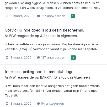
gewoon elke dag bijgevuld. Mensen kunnen soms zo impulsief
reageren. Een week terug moest ik zo lachen toen iemand zei...
13 maart, 2020
127 antwoorden
1
Corvid-19 hoe goed is jou gezin beschermd.
AsliVW
reageerde op
J.J
's topic in
Algemeen
Ik heb hetzelfde virus als jouw vrouw! Erg hardnekkig kan ik je
vertellen.[emoji39] Verzonden vanaf mijn iPhone met Tapatalk
13 maart, 2020
127 antwoorden
2
Interesse peiling hoodie met club logo
AsliVW
reageerde op
BARRY_TDI
's topic in
Algemeen
Ik wil toch maar een maat M aangezien het geen hoodie wordt,
maar sweatvest [emoji846] Verzonden vanaf mijn iPhone met
Tapatalk
13 maart, 2020
54 antwoorden