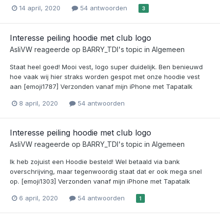
14 april, 2020
54 antwoorden
3
Interesse peiling hoodie met club logo
AsliVW
reageerde op
BARRY_TDI
's topic in
Algemeen
Staat heel goed! Mooi vest, logo super duidelijk. Ben benieuwd
hoe vaak wij hier straks worden gespot met onze hoodie vest
aan [emoji1787] Verzonden vanaf mijn iPhone met Tapatalk
8 april, 2020
54 antwoorden
Interesse peiling hoodie met club logo
AsliVW
reageerde op
BARRY_TDI
's topic in
Algemeen
Ik heb zojuist een Hoodie besteld! Wel betaald via bank
overschrijving, maar tegenwoordig staat dat er ook mega snel
op. [emoji1303] Verzonden vanaf mijn iPhone met Tapatalk
6 april, 2020
54 antwoorden
1