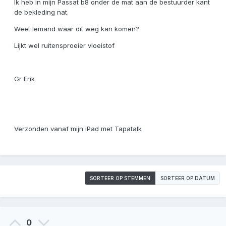
Ik heb in mijn Passat b8 onder de mat aan de bestuurder kant
de bekleding nat.
Weet iemand waar dit weg kan komen?
Lijkt wel ruitensproeier vloeistof
Gr Erik
Verzonden vanaf mijn iPad met Tapatalk
SORTEER OP STEMMEN
SORTEER OP DATUM
0