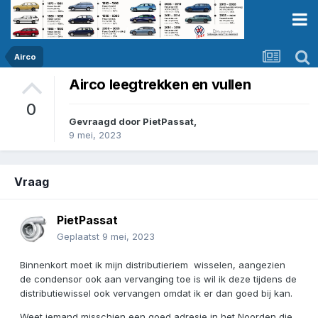
Airco
Airco leegtrekken en vullen
0
Gevraagd door
PietPassat
,
9 mei, 2023
Vraag
PietPassat
Geplaatst
9 mei, 2023
Binnenkort moet ik mijn distributieriem wisselen, aangezien
de condensor ook aan vervanging toe is wil ik deze tijdens de
distributiewissel ook vervangen omdat ik er dan goed bij kan.
Weet iemand misschien een goed adresje in het Noorden die