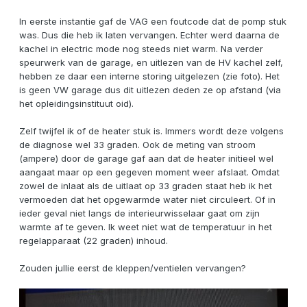
In eerste instantie gaf de VAG een foutcode dat de pomp stuk
was. Dus die heb ik laten vervangen. Echter werd daarna de
kachel in electric mode nog steeds niet warm. Na verder
speurwerk van de garage, en uitlezen van de HV kachel zelf,
hebben ze daar een interne storing uitgelezen (zie foto). Het
is geen VW garage dus dit uitlezen deden ze op afstand (via
het opleidingsinstituut oid).
Zelf twijfel ik of de heater stuk is. Immers wordt deze volgens
de diagnose wel 33 graden. Ook de meting van stroom
(ampere) door de garage gaf aan dat de heater initieel wel
aangaat maar op een gegeven moment weer afslaat. Omdat
zowel de inlaat als de uitlaat op 33 graden staat heb ik het
vermoeden dat het opgewarmde water niet circuleert. Of in
ieder geval niet langs de interieurwisselaar gaat om zijn
warmte af te geven. Ik weet niet wat de temperatuur in het
regelapparaat (22 graden) inhoud.
Zouden jullie eerst de kleppen/ventielen vervangen?