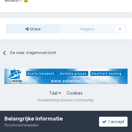
Iemand??
😀
Share
Volgers
0
Ga naar vragenoverzicht
Taal
Cookies
Powered by Invision Community
Belangrijke informatie
I accept
Forumvoorwaaden