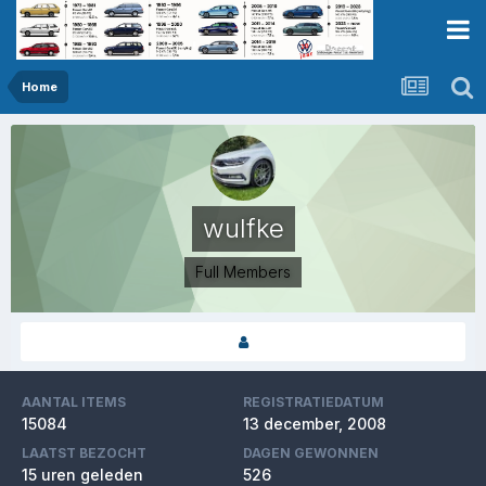
Home
wulfke
Full Members
AANTAL ITEMS
REGISTRATIEDATUM
15084
13 december, 2008
LAATST BEZOCHT
DAGEN GEWONNEN
15 uren geleden
526