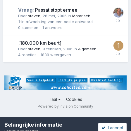
Vraag:
Passat stopt ermee
Door
steven
,
26 mei, 2006
in
Motorisch
In afwachting van een beste antwoord
0
stemmen
1
antwoord
[180.000 km beurt]
Door
steven
,
9 februari, 2006
in
Algemeen
4
reacties
1839
weergaven
Taal
Cookies
Powered by Invision Community
Belangrijke informatie
I accept