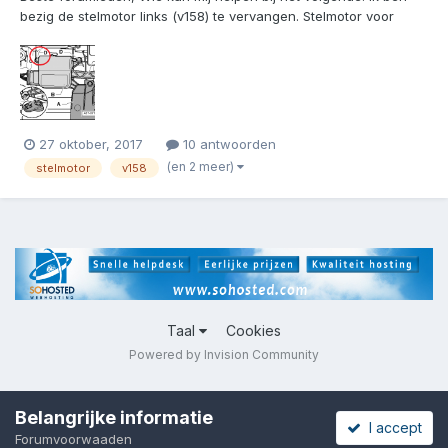
bezig de stelmotor links (v158) te vervangen. Stelmotor voor
linkertemperatuurregelklep -v158- uit- en inbouwen.pdf Het
probleem is dat ik 1 van de twee bouten, waarmee de stelmotor
vastzit, niet los kan krijgen omdat ik er ni...
27 oktober, 2017
10 antwoorden
(en 2 meer)
stelmotor
v158
Taal
Cookies
Powered by Invision Community
Belangrijke informatie
I accept
Forumvoorwaaden