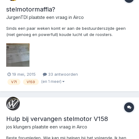
stelmotormaffia?
JurgenTDI
plaatste een vraag in
Airco
Sinds een paar weken komt er aan de bestuurderszijde geen
(niet genoeg en powerfull) koude lucht uit de roosters.
Daarnaast wist ik dat er 1 of 2 kleppen in het kachelhuis niet
goed werkten, dus de boel maar eens gaan uitlezen: V158, V159
en de V71 kapoet. Via internet hoef ik geen motortjes...
19 mei, 2015
33 antwoorden
(en 1 meer)
V71
V159
Hulp bij vervangen stelmotor V158
jos klungers
plaatste een vraag in
Airco
Beste forumleden, Wie kan mij helpen bij het volgende. Ik ben