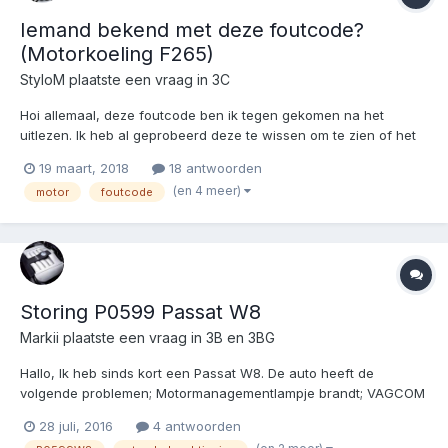
Iemand bekend met deze foutcode?
(Motorkoeling F265)
StyloM
plaatste een vraag in
3C
Hoi allemaal, deze foutcode ben ik tegen gekomen na het
uitlezen. Ik heb al geprobeerd deze te wissen om te zien of het
een oude foutcode betreft, maar deze is alsnog terug gekomen.
19 maart, 2018
18 antwoorden
Het betreft deze foutcode: Adres 01: Motor Labels: 06F-906-056-
(en 4 meer)
motor
foutcode
BLR.lbl Onderdeelnr. SW: 06F 906 056 AM...
Storing P0599 Passat W8
Markii
plaatste een vraag in
3B en 3BG
Hallo, Ik heb sinds kort een Passat W8. De auto heeft de
volgende problemen; Motormanagementlampje brandt; VAGCOM
melding P0599 (cruise control circuit high).. Na wat googelen
28 juli, 2016
4 antwoorden
blijkt het Thermostat Heater Control te zijn? Ik ben gisteren voor