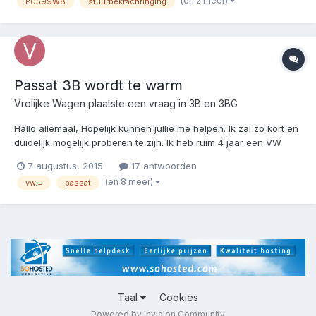
(en 2 meer)
P0599W8
stuurbekrachtinging
m'n werk naar Duitsland geweest en op de snelweg met...
Passat 3B wordt te warm
Vrolijke Wagen
plaatste een vraag in
3B en 3BG
Hallo allemaal, Hopelijk kunnen jullie me helpen. Ik zal zo kort en
duidelijk mogelijk proberen te zijn. Ik heb ruim 4 jaar een VW
Passat 3B en nu loop ik tegen de eerste grotere problemen aan.
7 augustus, 2015
17 antwoorden
Probleem: De motor wordt te warm, nu al bij korte stukken rijden.
(en 8 meer)
vw.=
passat
Vervangen: Eerst de therm...
Taal
Cookies
Powered by Invision Community