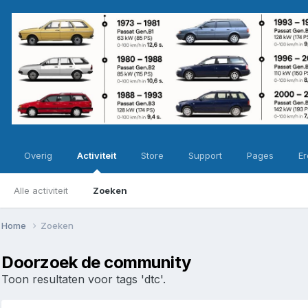
Overig
Activiteit
Store
Support
Pages
Er
Alle activiteit
Zoeken
Home
Zoeken
Doorzoek de community
Toon resultaten voor tags 'dtc'.