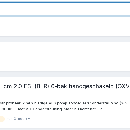
 icm 2.0 FSI (BLR) 6-bak handgeschakeld (GXV
radar probeer ik mijn huidige ABS pomp zonder ACC ondersteuning (3C0
8 109 E met ACC ondersteuning. Maar nu komt het: De...
(en 3 meer)
lr