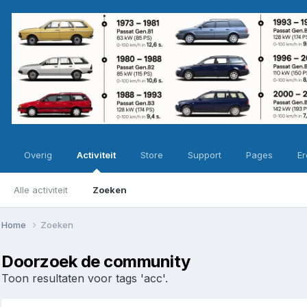
Overig
Activiteit
Store
Support
Pages
Er
Alle activiteit
Zoeken
Home
Zoeken
Doorzoek de community
Toon resultaten voor tags 'acc'.