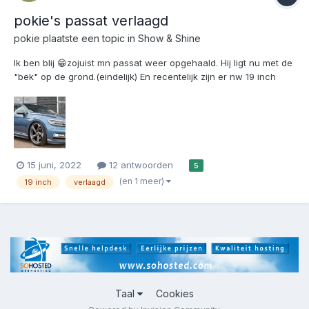
pokie's passat verlaagd
pokie
plaatste een topic in
Show & Shine
Ik ben blij 😁zojuist mn passat weer opgehaald. Hij ligt nu met de
"bek" op de grond.(eindelijk) En recentelijk zijn er nw 19 inch
velgen onder gekomen.
15 juni, 2022
12 antwoorden
5
(en 1 meer)
19 inch
verlaagd
Taal
Cookies