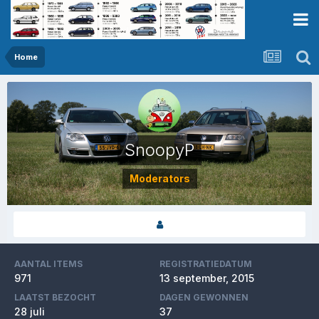
Home
SnoopyP
Moderators
AANTAL ITEMS
REGISTRATIEDATUM
971
13 september, 2015
LAATST BEZOCHT
DAGEN GEWONNEN
28 juli
37