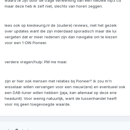
waard te zijn door de trage verwerking van een nieuwe mp3 cd
maar deze heb ik zelf niet, slechts van horen zeggen.
lees ook op kieskeurig.nl de (oudere) reviews, niet het gezeik
over updates want die zijn inderdaad sporadisch maar die lui
vergeten dat er meer redenen zijn dan navigatie om te kiezen
voor een 1-DIN Pioneer.
verdere vragen/hulp: PM me maar.
zijn er hier ook mensen met relaties bij Pioneer? ik zou m'n
wisselaar willen vervangen voor een nieuw(ere) en eventueel ook
een DAB-tuner willen hebben (jaja, kan allemaal op deze ene
headunit). Voor weinig natuurlijk, want de tussenhandel heeft
voor mij geen toegevoegde waarde.