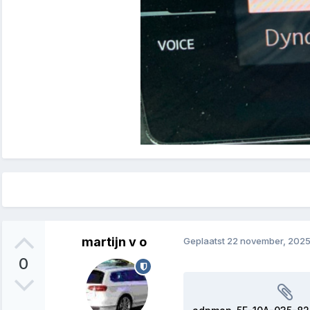
martijn v o
Geplaatst
22 november, 202
0