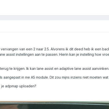
t vervangen van een 2 naar 2.5. Alvorens ik dit deed heb ik een ba
ne assist instellingen aan te passen. Hierin kan je instelling hoe v
u terug te krijgen. Ik kan lane assist en adaptive lane assist aanvin
cds aangepast in me A5 module. Dit zou mijns inziens niet moeten wat
an je adpmap uploaden?