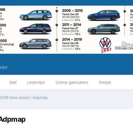
lijst
Staf
Ledenlijst
Online gebruikers
Erelijst
2016 lane assist / Adpmap
/ Adpmap