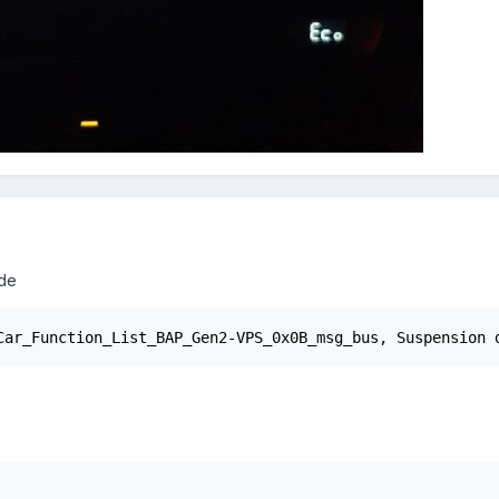
5
de
Car_Function_List_BAP_Gen2-VPS_0x0B_msg_bus, Suspension 