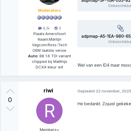
Onbeschikba
Moderators
8,1k
9
Plaats:
Amersfoort
Naam:
Martijn
Onbeschikba
Vagcom:
Ross-Tech
OEM laatste versie
Auto:
B8 1.6 TDI variant
chipped bij Matthijs
Wel van een ID4 maar missc
DCXA kleur wit
riwi
Geplaatst
22 november, 202
0
He bedankt. Zojuist gekeken
Members+