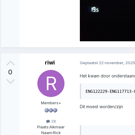
riwi
Geplaatst
22 november, 202
0
Het kwam door onderstaan
ENG122229-ENG117713-
Members+
Dit moest worden/zijn
26
Plaats:
Alkmaar
Naam:
Rick