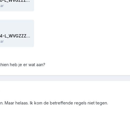
adpmap-5F-10A-035-820-L_WVGZZZE2ZPP010275-20230923-0919.CSV
ar
adpmap-A5-1EA-980-654-L_WVGZZZE2ZPP010275-20230923-0922.CSV
ar
hien heb je er wat aan?
5
. Maar helaas. Ik kom de betreffende regels niet tegen.