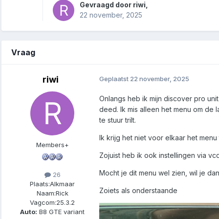
Gevraagd door
riwi
,
22 november, 2025
Vraag
riwi
Geplaatst
22 november, 2025
Onlangs heb ik mijn discover pro uni
deed. Ik mis alleen het menu om de la
te stuur trilt.
Ik krijg het niet voor elkaar het men
Members+
Zojuist heb ik ook instellingen via v
Mocht je dit menu wel zien, wil je d
26
Plaats:
Alkmaar
Zoiets als onderstaande
Naam:
Rick
Vagcom:
25.3.2
Auto:
B8 GTE variant