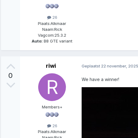
26
Plaats:
Alkmaar
Naam:
Rick
Vagcom:
25.3.2
Auto:
B8 GTE variant
riwi
Geplaatst
22 november, 202
0
We have a winner!
Members+
26
Plaats:
Alkmaar
Naam:
Rick