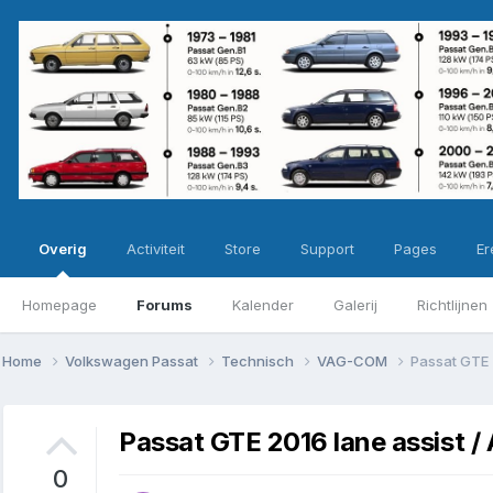
Overig
Activiteit
Store
Support
Pages
Ere
Homepage
Forums
Kalender
Galerij
Richtlijnen
Home
Volkswagen Passat
Technisch
VAG-COM
Passat GTE 
Passat GTE 2016 lane assist 
0