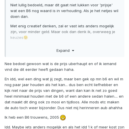
Niet lullig bedoeld, maar dit gaat niet lukken voor 'prijsje'
wat een B6 nog waard is in verhouding. Als je het netjes wil
doen dan.
Met enig creatief denken, zal er vast iets anders mogelijk
zijn, voor minder geld. Maar ook dan denk ik, overweeg je
keuzes
😉
Edit; Niet dat het echt uit maakt voor de overweging, maar
Expand
heb je niet een B7?
Nee bedoel gewoon wat is de prijs uberhaupt en of ik iemand
vind die dit eerder heeft gedaan haha.
En idd, wel een ding wat jij zegt, maar ben gek op mn b6 en wil m
nog paar jaar houden als het kan... dus ben echt liefhebber en
kijk niet naar de prijs van dingen, want dan kan ik net zo goed
heel minimaal houden met de b6 of een andere sedan halen.... en
dat maakt dit ding ook zo mooi en tijdloos. Alle mods etc maken
de auto toch weer bijzonder. Dus niet mij herinneren aub ahahha
Ik heb een B6 trouwens, 2005
Idd. Maybe iets anders mogelijk en als het idd 1 k of meer kost zon