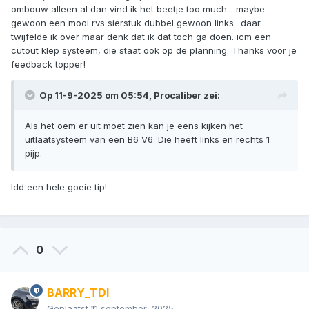
ombouw alleen al dan vind ik het beetje too much... maybe
gewoon een mooi rvs sierstuk dubbel gewoon links.. daar
twijfelde ik over maar denk dat ik dat toch ga doen. icm een
cutout klep systeem, die staat ook op de planning. Thanks voor je
feedback topper!
Op 11-9-2025 om 05:54,
Procaliber
zei:
Als het oem er uit moet zien kan je eens kijken het
uitlaatsysteem van een B6 V6. Die heeft links en rechts 1
pijp.
Idd een hele goeie tip!
0
BARRY_TDI
Geplaatst
11 september, 2025