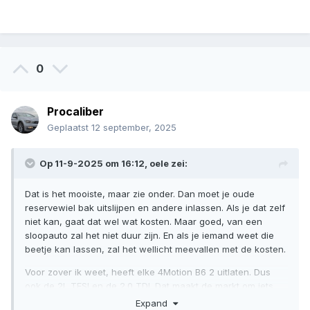
0
Procaliber
Geplaatst
12 september, 2025
Op 11-9-2025 om 16:12,
oele
zei:
Dat is het mooiste, maar zie onder. Dan moet je oude
reservewiel bak uitslijpen en andere inlassen. Als je dat zelf
niet kan, gaat dat wel wat kosten. Maar goed, van een
sloopauto zal het niet duur zijn. En als je iemand weet die
beetje kan lassen, zal het wellicht meevallen met de kosten.
Voor zover ik weet, heeft elke 4Motion B6 2 uitlaten. Dus
ook de 2L TFSI en de 2.0 TDI. Dat maakt de markt om iets
gebruikt te vinden wat ruimer.
Expand