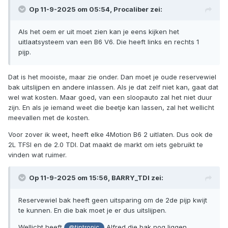
Op 11-9-2025 om 05:54,
Procaliber
zei:
Als het oem er uit moet zien kan je eens kijken het
uitlaatsysteem van een B6 V6. Die heeft links en rechts 1
pijp.
Dat is het mooiste, maar zie onder. Dan moet je oude reservewiel
bak uitslijpen en andere inlassen. Als je dat zelf niet kan, gaat dat
wel wat kosten. Maar goed, van een sloopauto zal het niet duur
zijn. En als je iemand weet die beetje kan lassen, zal het wellicht
meevallen met de kosten.
Voor zover ik weet, heeft elke 4Motion B6 2 uitlaten. Dus ook de
2L TFSI en de 2.0 TDI. Dat maakt de markt om iets gebruikt te
vinden wat ruimer.
Op 11-9-2025 om 15:56,
BARRY_TDI
zei:
Reservewiel bak heeft geen uitsparing om de 2de pijp kwijt
te kunnen. En die bak moet je er dus uitslijpen.
Wellicht heeft
Alfred die bak nog liggen.
@tiptronic