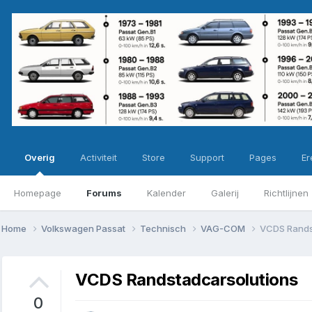
Overig
Activiteit
Store
Support
Pages
Ere
Homepage
Forums
Kalender
Galerij
Richtlijnen
Home
Volkswagen Passat
Technisch
VAG-COM
VCDS Rands
VCDS Randstadcarsolutions
0