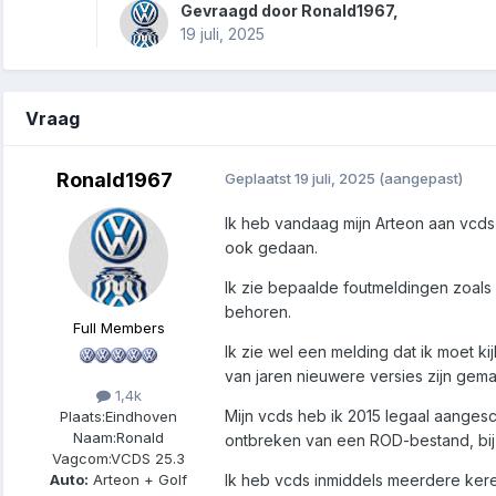
Gevraagd door
Ronald1967
,
19 juli, 2025
Vraag
Ronald1967
Geplaatst
19 juli, 2025
(aangepast)
Ik heb vandaag mijn Arteon aan vcds
ook gedaan.
Ik zie bepaalde foutmeldingen zoals
behoren.
Full Members
Ik zie wel een melding dat ik moet kij
van jaren nieuwere versies zijn gema
1,4k
Mijn vcds heb ik 2015 legaal aangesc
Plaats:
Eindhoven
Naam:
Ronald
ontbreken van een ROD-bestand, bij 
Vagcom:
VCDS 25.3
Ik heb vcds inmiddels meerdere keren
Auto:
Arteon + Golf