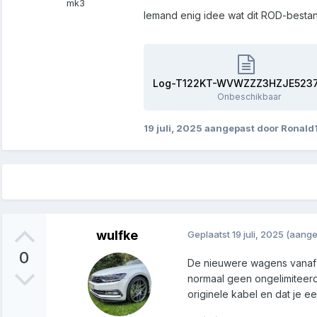
mk3
Iemand enig idee wat dit ROD-best
Log-T122KT-WVWZZZ3HZJE52371
Onbeschikbaar
19 juli, 2025
aangepast door Ronald
wulfke
Geplaatst
19 juli, 2025
(aange
0
De nieuwere wagens vanaf 
normaal geen ongelimiteerde
originele kabel en dat je e