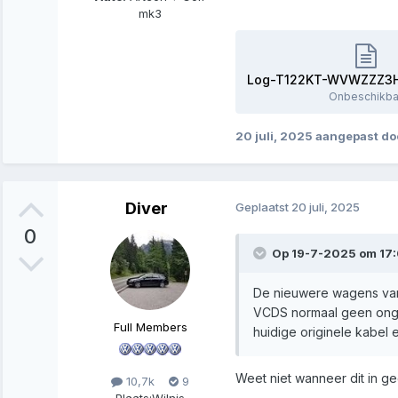
mk3
Onbeschikba
20 juli, 2025
aangepast do
Diver
Geplaatst
20 juli, 2025
0
Op 19-7-2025 om 17
De nieuwere wagens vana
VCDS normaal geen ongeli
Full Members
huidige originele kabel 
Weet niet wanneer dit in ge
10,7k
9