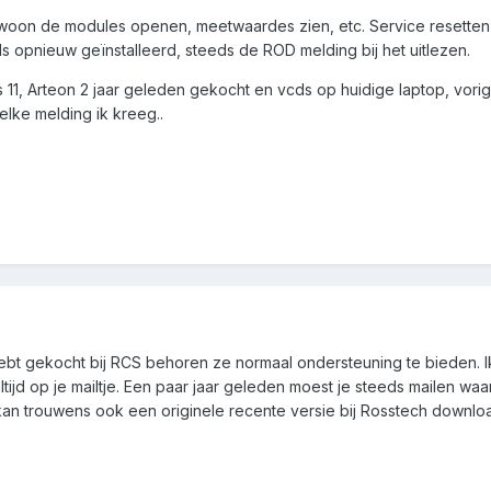
ewoon de modules openen, meetwaardes zien, etc. Service resetten 
 opnieuw geïnstalleerd, steeds de ROD melding bij het uitlezen.
1, Arteon 2 jaar geleden gekocht en vcds op huidige laptop, vorig j
elke melding ik kreeg..
 hebt gekocht bij RCS behoren ze normaal ondersteuning te bieden. 
tijd op je mailtje. Een paar jaar geleden moest je steeds mailen waar
kan trouwens ook een originele recente versie bij Rosstech downloa