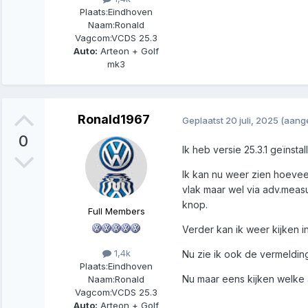
Plaats:
Eindhoven
Naam:
Ronald
Vagcom:
VCDS 25.3
Auto:
Arteon + Golf
mk3
Ronald1967
Geplaatst
20 juli, 2025
(aang
0
Ik heb versie 25.3.1 geïnst
Ik kan nu weer zien hoeveel
vlak maar wel via adv.measu
knop.
Full Members
Verder kan ik weer kijken i
1,4k
Nu zie ik ook de vermeldi
Plaats:
Eindhoven
Nu maar eens kijken welke 
Naam:
Ronald
Vagcom:
VCDS 25.3
Auto:
Arteon + Golf