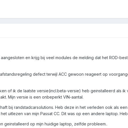
 aangesloten en krijg bij veel modules de melding dat het ROD-bes
 afstandsregeling defect terwijl ACC gewoon reageert op voorganger
ken of ik de laatste versie(incl.beta-versie) heb geinstalleerd als ik
akt. Mijn versie is een onbeperkt VIN-aantal.
haft bij randstadcarsolutions. Heb deze in het verleden ook als ee
het uitlezen van mijn Passat CC. Dit was op een andere laptop. Heb
 geinstalleerd op mijn huidige laptop, zelfde probleem..