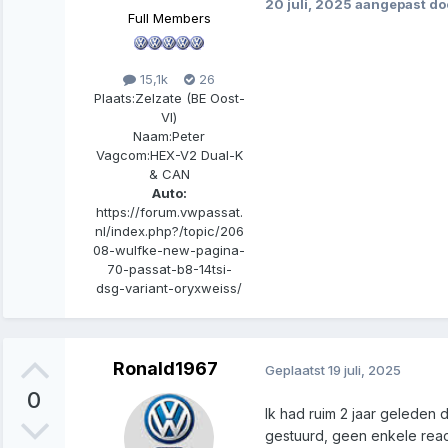
20 juli, 2025
aangepast do
Full Members
15,1k
26
Plaats:
Zelzate (BE Oost-
Vl)
Naam:
Peter
Vagcom:
HEX-V2 Dual-K
& CAN
Auto:
https://forum.vwpassat.
nl/index.php?/topic/206
08-wulfke-new-pagina-
70-passat-b8-14tsi-
dsg-variant-oryxweiss/
Ronald1967
Geplaatst
19 juli, 2025
0
Ik had ruim 2 jaar geleden 
gestuurd, geen enkele reac