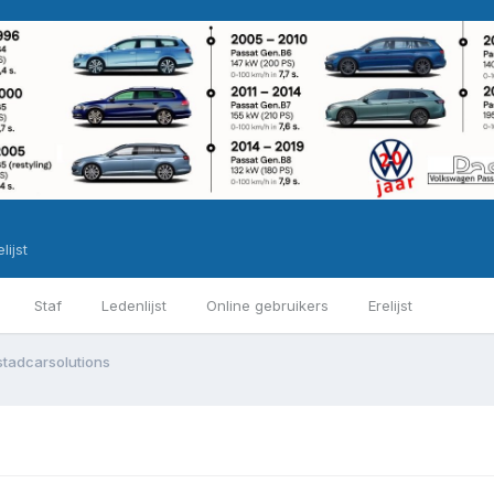
lijst
Staf
Ledenlijst
Online gebruikers
Erelijst
tadcarsolutions