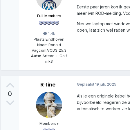
Eerste paar jaren kon ik g
meer ivm ROD-melding. Vcds
Full Members
Nieuwe laptop met windows 1
doen, laat zich wel raden w
1,4k
Plaats:
Eindhoven
Naam:
Ronald
Vagcom:
VCDS 25.3
Auto:
Arteon + Golf
mk3
R-line
Geplaatst
19 juli, 2025
0
Als je een originele kabel
bijvoorbeeld reageren ze al
automatisch te werken. Je 
Members+