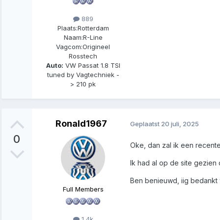
889
Plaats:
Rotterdam
Naam:
R-Line
Vagcom:
Origineel
Rosstech
Auto:
VW Passat 1.8 TSI
tuned by Vagtechniek -
> 210 pk
Ronald1967
Geplaatst
20 juli, 2025
0
Oke, dan zal ik een recent
Ik had al op de site gezien
Ben benieuwd, iig bedankt v
Full Members
1,4k