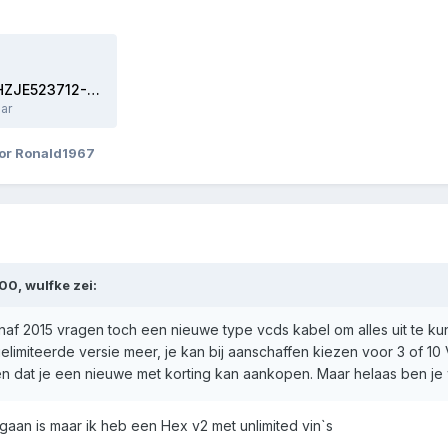
Log-T122KT-WVWZZZ3HZJE523712-67726km-42082mi.txt
ar
or Ronald1967
:00,
wulfke
zei:
f 2015 vragen toch een nieuwe type vcds kabel om alles uit te ku
miteerde versie meer, je kan bij aanschaffen kiezen voor 3 of 10 V
en dat je een nieuwe met korting kan aankopen. Maar helaas ben je 
gaan is maar ik heb een Hex v2 met unlimited vin`s