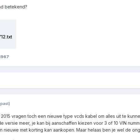
and betekend?
2.txt
1967
past)
2015 vragen toch een nieuwe type vcds kabel om alles uit te kunn
 versie meer, je kan bij aanschaffen kiezen voor 3 of 10 VIN nummer
en nieuwe met korting kan aankopen. Maar helaas ben je wel de onge