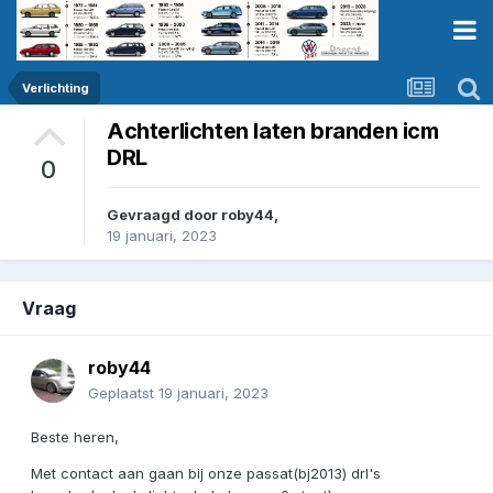
Verlichting
Achterlichten laten branden icm
DRL
0
Gevraagd door
roby44
,
19 januari, 2023
Vraag
roby44
Geplaatst
19 januari, 2023
Beste heren,
Met contact aan gaan bij onze passat(bj2013) drl's