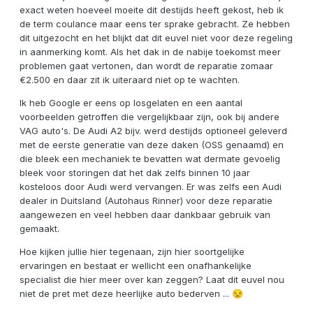
exact weten hoeveel moeite dit destijds heeft gekost, heb ik
de term coulance maar eens ter sprake gebracht. Ze hebben
dit uitgezocht en het blijkt dat dit euvel niet voor deze regeling
in aanmerking komt. Als het dak in de nabije toekomst meer
problemen gaat vertonen, dan wordt de reparatie zomaar
€2.500 en daar zit ik uiteraard niet op te wachten.
Ik heb Google er eens op losgelaten en een aantal
voorbeelden getroffen die vergelijkbaar zijn, ook bij andere
VAG auto's. De Audi A2 bijv. werd destijds optioneel geleverd
met de eerste generatie van deze daken (OSS genaamd) en
die bleek een mechaniek te bevatten wat dermate gevoelig
bleek voor storingen dat het dak zelfs binnen 10 jaar
kosteloos door Audi werd vervangen. Er was zelfs een Audi
dealer in Duitsland (Autohaus Rinner) voor deze reparatie
aangewezen en veel hebben daar dankbaar gebruik van
gemaakt.
Hoe kijken jullie hier tegenaan, zijn hier soortgelijke
ervaringen en bestaat er wellicht een onafhankelijke
specialist die hier meer over kan zeggen? Laat dit euvel nou
niet de pret met deze heerlijke auto bederven ...
😒