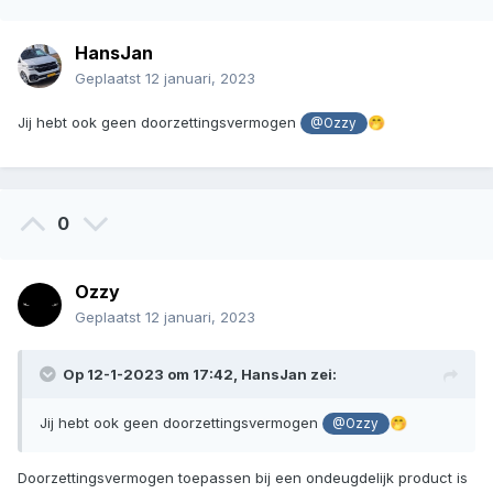
problemen heeft met zijn dak dan kan ik je Stefan van harte
aanbevelen! Inmidddels doet hij naast BMW ook Mini,
HansJan
Mercedes, Audi en VW. If you seen one, you've probably
seen them all.
Geplaatst
12 januari, 2023
Wordt vervolgd!
Jij hebt ook geen doorzettingsvermogen
🤭
@Ozzy
0
Ozzy
Geplaatst
12 januari, 2023
Op 12-1-2023 om 17:42,
HansJan
zei:
Jij hebt ook geen doorzettingsvermogen
🤭
@Ozzy
Doorzettingsvermogen toepassen bij een ondeugdelijk product is