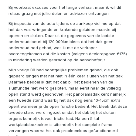
Bij voorbaat excuses voor het lange verhaal, maar ik wil dit
relaas graag met jullie delen en adviezen ontvangen.
Bij inspectie van de auto tijdens de aankoop viel me op dat
het dak wat wringende en krakende geluiden maakte bij
openen en sluiten. Daar uit de gegevens van de laatste
onderhoudsbeurt bij 120.000km bleek dat het dak geen
onderhoud had gehad, was ik me de verkoper
overeengekomen dat die kosten (volgens dealeropgave €175)
in mindering werden gebracht op de aanschafprijs.
Mijn vorige B8 had soortgelijke problemen gehad, die ook
gepaard gingen met het niet in één keer sluiten van het dak.
Daarmee bedoel ik dat het dak bij het bedienen van de
sluitfunctie niet werd gesloten, maar eerst naar de volledig
open stand werd geschoven. Het panoramadak kent namelijk
een tweede stand waarbij het dak nog eens 10-15cm extra
opent wanneer je de open functie bedient. Het bleek dat deze
tweede stand werd ingezet omdat het dak bij het sluiten
ergens kennelijk teveel frictie had. Na een 5-tal
werkplaatsbezoeken is uiteindelijk het complete frame
vervangen waarna het dak probleemloos gefunctioneerd