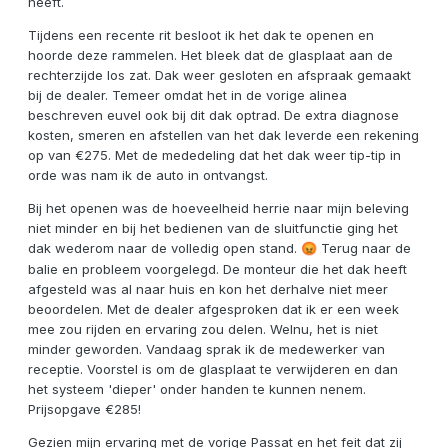
heeft.
Tijdens een recente rit besloot ik het dak te openen en
hoorde deze rammelen. Het bleek dat de glasplaat aan de
rechterzijde los zat. Dak weer gesloten en afspraak gemaakt
bij de dealer. Temeer omdat het in de vorige alinea
beschreven euvel ook bij dit dak optrad. De extra diagnose
kosten, smeren en afstellen van het dak leverde een rekening
op van €275. Met de mededeling dat het dak weer tip-tip in
orde was nam ik de auto in ontvangst.
Bij het openen was de hoeveelheid herrie naar mijn beleving
niet minder en bij het bedienen van de sluitfunctie ging het
dak wederom naar de volledig open stand.
Terug naar de
😡
balie en probleem voorgelegd. De monteur die het dak heeft
afgesteld was al naar huis en kon het derhalve niet meer
beoordelen. Met de dealer afgesproken dat ik er een week
mee zou rijden en ervaring zou delen. Welnu, het is niet
minder geworden. Vandaag sprak ik de medewerker van
receptie. Voorstel is om de glasplaat te verwijderen en dan
het systeem 'dieper' onder handen te kunnen nenem.
Prijsopgave €285!
Gezien mijn ervaring met de vorige Passat en het feit dat zij