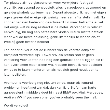
Ter plaatse zijn de glaspanelen weer verwijderd (dat gaat
eigenlijk verrassend eenvoudig!), alles is nagelopen, gesmeerd en
geleiders/kabels opnieuw naar 0-punt afgesteld. Ik heb met eigen
ogen gezien dat er eigenlijk weinig meer aan af te stellen valt. Nu
zonder panelen bediening geactiveerd. En weer hetzelfde euvel.
Het enige wat nu nog resteert is de motor. Vervangen is relatief
eenvoudig, nu nog een betaalbare vinden. Nieuw niet te betalen
maar wel de beste oplossing, gebruikt moeilijk te vinden en/of
(veelal) geen historie bekend.
Een ander euvel is dat de rubbers van de voorste dakplaat
compleet vervormd zijn. Zowel VW als Stefan had er geen
verklaring voor. Stefan had nog een gebruikt paneel liggen die ik
kon overnemen maar alleen wat krassen bevat. Ik heb besloten
om deze te laten monteren en als het zich goed houdt dan te
laten polijsten.
Avontuur is voorlopig nog niet ten einde, maar als iemand
problemen heeft met zijn dak dan kan ik je Stefan van harte
aanbevelen! Inmidddels doet hij naast BMW ook Mini, Mercedes,
Audi en VW. If you seen one, you've probably seen them all.
Wordt vervolgd!