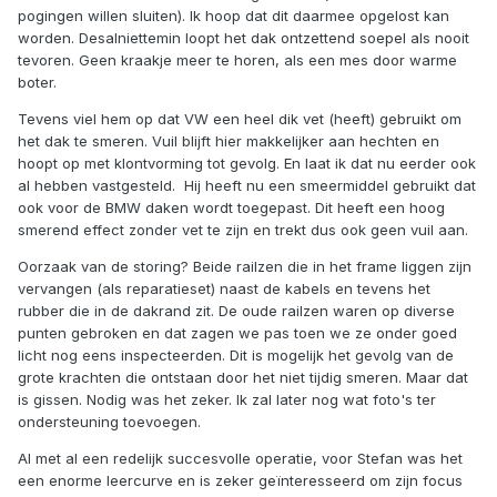
pogingen willen sluiten). Ik hoop dat dit daarmee opgelost kan
worden. Desalniettemin loopt het dak ontzettend soepel als nooit
tevoren. Geen kraakje meer te horen, als een mes door warme
boter.
Tevens viel hem op dat VW een heel dik vet (heeft) gebruikt om
het dak te smeren. Vuil blijft hier makkelijker aan hechten en
hoopt op met klontvorming tot gevolg. En laat ik dat nu eerder ook
al hebben vastgesteld. Hij heeft nu een smeermiddel gebruikt dat
ook voor de BMW daken wordt toegepast. Dit heeft een hoog
smerend effect zonder vet te zijn en trekt dus ook geen vuil aan.
Oorzaak van de storing? Beide railzen die in het frame liggen zijn
vervangen (als reparatieset) naast de kabels en tevens het
rubber die in de dakrand zit. De oude railzen waren op diverse
punten gebroken en dat zagen we pas toen we ze onder goed
licht nog eens inspecteerden. Dit is mogelijk het gevolg van de
grote krachten die ontstaan door het niet tijdig smeren. Maar dat
is gissen. Nodig was het zeker. Ik zal later nog wat foto's ter
ondersteuning toevoegen.
Al met al een redelijk succesvolle operatie, voor Stefan was het
een enorme leercurve en is zeker geïnteresseerd om zijn focus