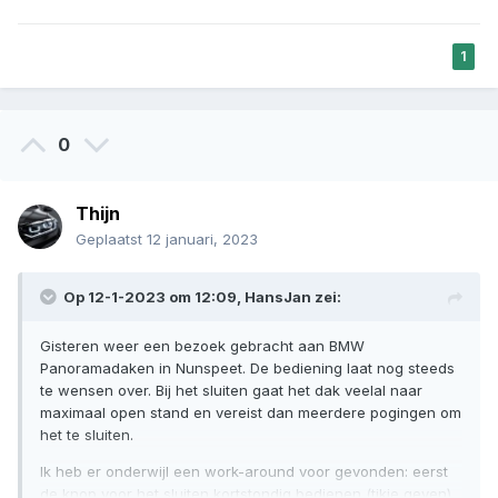
1
0
Thijn
Geplaatst
12 januari, 2023
Op 12-1-2023 om 12:09,
HansJan
zei:
Gisteren weer een bezoek gebracht aan BMW
Panoramadaken in Nunspeet. De bediening laat nog steeds
te wensen over. Bij het sluiten gaat het dak veelal naar
maximaal open stand en vereist dan meerdere pogingen om
het te sluiten.
Ik heb er onderwijl een work-around voor gevonden: eerst
de knop voor het sluiten kortstondig bedienen (tikje geven),