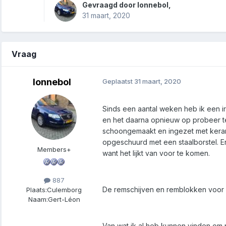
Gevraagd door
lonnebol
,
31 maart, 2020
Vraag
lonnebol
Geplaatst
31 maart, 2020
Sinds een aantal weken heb ik een irr
en het daarna opnieuw op probeer te
schoongemaakt en ingezet met kerami
opgeschuurd met een staalborstel. Er
Members+
want het lijkt van voor te komen.
887
De remschijven en remblokken voor zi
Plaats:
Culemborg
Naam:
Gert-Léon
Van wat ik al heb kunnen vinden om n