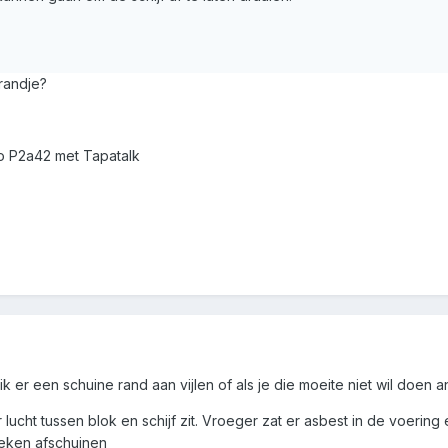
randje?
o P2a42 met Tapatalk
 ik er een schuine rand aan vijlen of als je die moeite niet wil doe
lucht tussen blok en schijf zit. Vroeger zat er asbest in de voerin
eken afschuinen