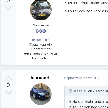
0
ik zie een klein randje onde
je zou er ook nog voor kunn
Members+
190
1
Plaats:
waalwijk
Naam:
remon
Auto:
passat b7 1.6 tdi
bleu motion
lonnebol
Geplaatst
31 maart, 2020
0
Op 31-3-2020 om 16:3
ik zie een klein randje o
je zou er ook nog voor k