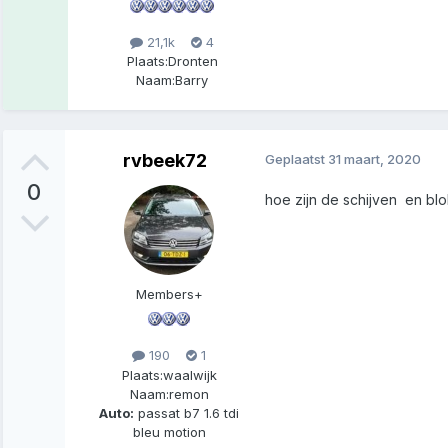
21,1k
4
Plaats:
Dronten
Naam:
Barry
rvbeek72
Geplaatst
31 maart, 2020
0
hoe zijn de schijven en blo
Members+
190
1
Plaats:
waalwijk
Naam:
remon
Auto:
passat b7 1.6 tdi
bleu motion