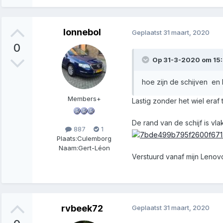
lonnebol
Geplaatst
31 maart, 2020
0
Op 31-3-2020 om 15
hoe zijn de schijven en 
Members+
Lastig zonder het wiel eraf 
De rand van de schijf is vla
887
1
Plaats:
Culemborg
Naam:
Gert-Léon
Verstuurd vanaf mijn Lenov
rvbeek72
Geplaatst
31 maart, 2020