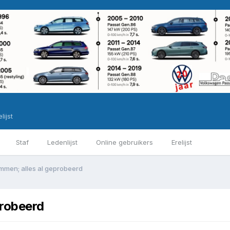
lijst
Staf
Ledenlijst
Online gebruikers
Erelijst
mmen; alles al geprobeerd
probeerd