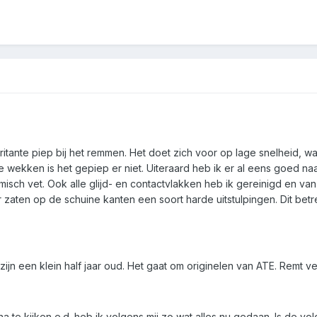
itante piep bij het remmen. Het doet zich voor op lage snelheid, wan
 wekken is het gepiep er niet. Uiteraard heb ik er al eens goed 
sch vet. Ook alle glijd- en contactvlakken heb ik gereinigd en van
 zaten op de schuine kanten een soort harde uitstulpingen. Dit betre
jn een klein half jaar oud. Het gaat om originelen van ATE. Remt ve
a te kijken e.d. heb ik volgens mij zo wat alles nu gedaan. Is de 