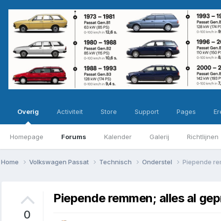
Overig
Activiteit
Store
Support
Pages
Ere
Homepage
Forums
Kalender
Galerij
Richtlijnen
Home
Volkswagen Passat
Technisch
Onderstel
Piepende re
Piepende remmen; alles al ge
0