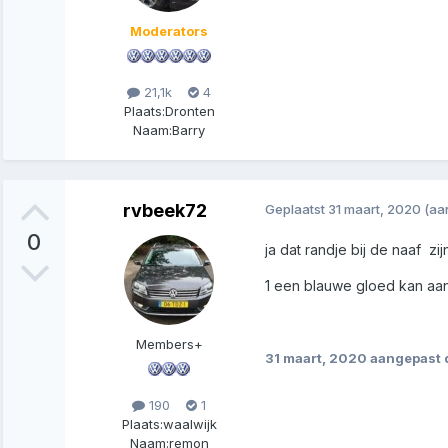
Moderators
21,1k
4
Plaats:
Dronten
Naam:
Barry
rvbeek72
Geplaatst
31 maart, 2020
(aa
0
ja dat randje bij de naaf zi
1 een blauwe gloed kan aan
Members+
31 maart, 2020
aangepast 
190
1
Plaats:
waalwijk
Naam:
remon