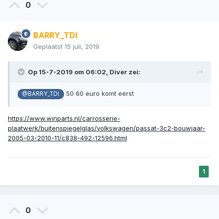
0
BARRY_TDI
Geplaatst
15 juli, 2019
Op 15-7-2019 om 06:02,
Diver
zei:
50 60 euro komt eerst
@BARRY_TDI
https://www.winparts.nl/carrosserie-
plaatwerk/buitenspiegelglas/volkswagen/passat-3c2-bouwjaar-
2005-03-2010-11/c838-492-12596.html
1
0