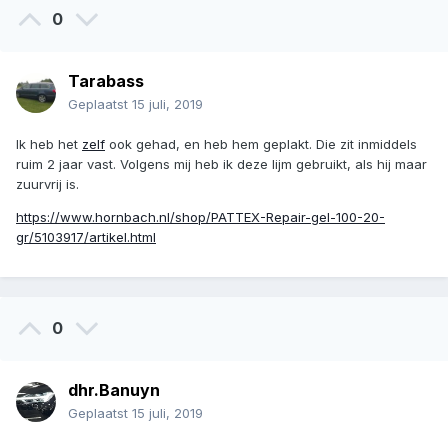
0
Tarabass
Geplaatst
15 juli, 2019
Ik heb het
zelf
ook gehad, en heb hem geplakt. Die zit inmiddels
ruim 2 jaar vast. Volgens mij heb ik deze lijm gebruikt, als hij maar
zuurvrij is.
https://www.hornbach.nl/shop/PATTEX-Repair-gel-100-20-
gr/5103917/artikel.html
0
dhr.Banuyn
Geplaatst
15 juli, 2019