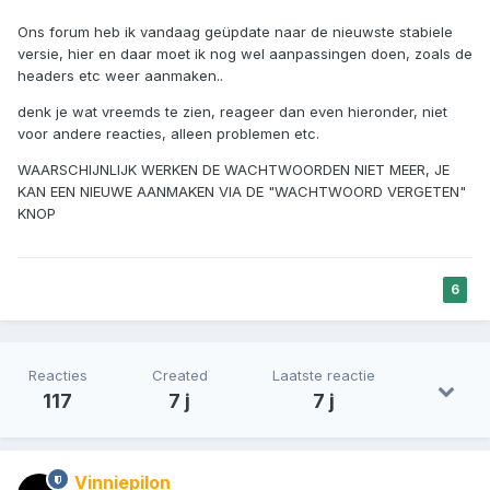
Ons forum heb ik vandaag geüpdate naar de nieuwste stabiele
versie, hier en daar moet ik nog wel aanpassingen doen, zoals de
headers etc weer aanmaken..
denk je wat vreemds te zien, reageer dan even hieronder, niet
voor andere reacties, alleen problemen etc.
WAARSCHIJNLIJK WERKEN DE WACHTWOORDEN NIET MEER, JE
KAN EEN NIEUWE AANMAKEN VIA DE "WACHTWOORD VERGETEN"
KNOP
6
Reacties
Created
Laatste reactie
117
7 j
7 j
Vinniepilon