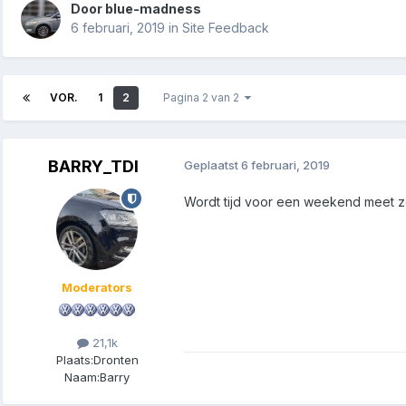
Door
blue-madness
6 februari, 2019
in
Site Feedback
VOR.
1
2
Pagina 2 van 2
BARRY_TDI
Geplaatst
6 februari, 2019
Wordt tijd voor een weekend meet z
Moderators
21,1k
Plaats:
Dronten
Naam:
Barry