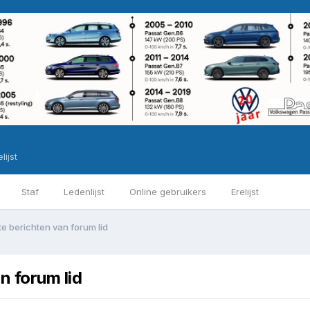
lijst
Staf
Ledenlijst
Online gebruikers
Erelijst
 berichten van forum lid
 forum lid