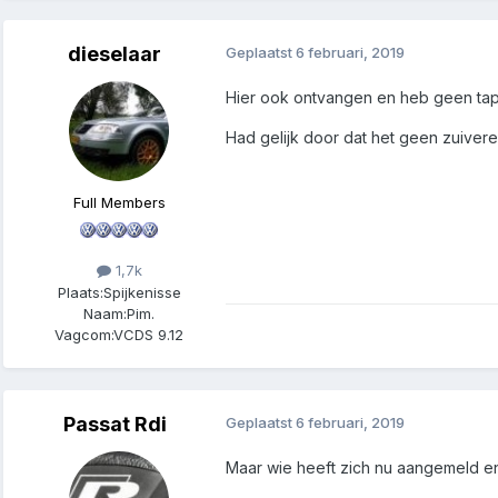
dieselaar
Geplaatst
6 februari, 2019
Hier ook ontvangen en heb geen tap
Had gelijk door dat het geen zuivere
Full Members
1,7k
Plaats:
Spijkenisse
Naam:
Pim.
Vagcom:
VCDS 9.12
Passat Rdi
Geplaatst
6 februari, 2019
Maar wie heeft zich nu aangemeld e