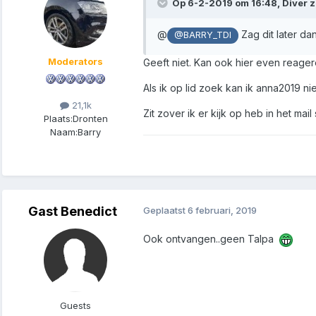
Op 6-2-2019 om 16:48, Diver z
@
Zag dit later dan
@BARRY_TDI
Moderators
Geeft niet. Kan ook hier even reager
Als ik op lid zoek kan ik anna2019 n
21,1k
Zit zover ik er kijk op heb in het mail
Plaats:
Dronten
Naam:
Barry
Gast Benedict
Geplaatst
6 februari, 2019
Ook ontvangen..geen Talpa
Guests