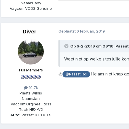
Naam:
Dany
Vagcom:
VCDS Genuine
Diver
Geplaatst
6 februari, 2019
Op 6-2-2019 om 09:16, Passat 
Weet niet op welke sites jullie ko
Full Members
@
Helaas niet knap g
@Passat Rdi
10,7k
Plaats:
Wilnis
Naam:
Jan
Vagcom:
Orgineel Ross
Tech HEX-V2
Auto:
Passat B7 1.8 Tsi