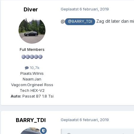
Diver
Geplaatst
6 februari, 2019
@
Zag dit later dan mi
@BARRY_TDI
Full Members
10,7k
Plaats:
Wilnis
Naam:
Jan
Vagcom:
Orgineel Ross
Tech HEX-V2
Auto:
Passat B7 1.8 Tsi
BARRY_TDI
Geplaatst
6 februari, 2019