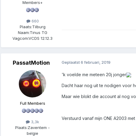
Members+
660
Plaats:
Tilburg
Naam:
Tinus TG
Vagcom:
VCDS 12.12.3
PassatMotion
Geplaatst
6 februari, 2019
'k voelde me meteen 20j jonger
Dacht haar nog uit te nodigen voor 
Maar wie blokt die account al nog v
Full Members
Verstuurd vanaf mijn ONE A2003 met
3,3k
Plaats:
Zaventem -
belgie