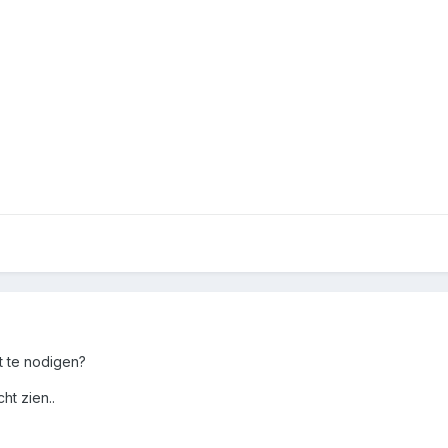
t te nodigen?
ht zien..