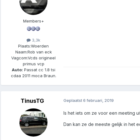
Members+
3,3k
Plaats:
Woerden
Naam:
Rob van eck
Vagcom:
Vcds origineel
primus vcp
Auto:
Passat cc 1.8 tsi
cdaa 2011 moca Braun.
TinusTG
Geplaatst
6 februari, 2019
Is het iets om ze voor een meeting ui
Dan kan ze de meeste gelijk in het ec