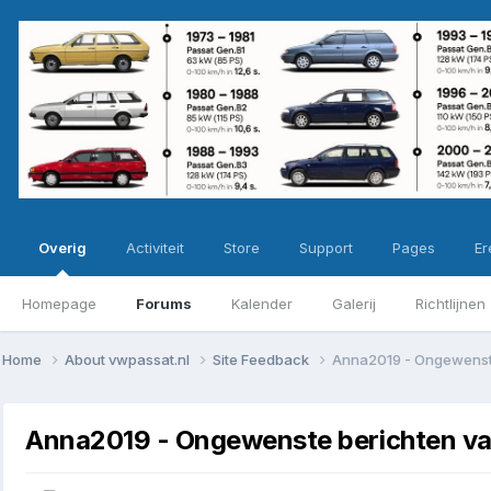
Overig
Activiteit
Store
Support
Pages
Ere
Homepage
Forums
Kalender
Galerij
Richtlijnen
Home
About vwpassat.nl
Site Feedback
Anna2019 - Ongewenste
Anna2019 - Ongewenste berichten van